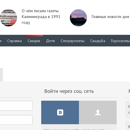
О чём писали газеты
Калининграда в 1991
Главные новости дня
году
м
Справка
Скидки
Дети
Спецпроекты
Свадьба
Гороскопы
Войти через соц. сеть
F