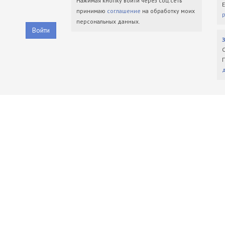
Нажимая кнопку войти через соц.сеть
принимаю
соглашение
на обработку моих
персональных данных.
Войти