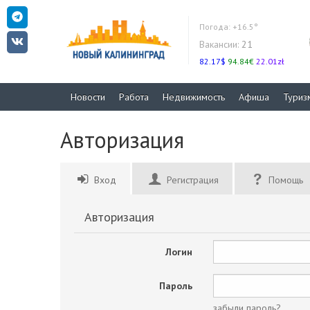
Погода:
+16.5°
Вакансии:
21
82.17$
94.84€
22.01zł
Новости
Работа
Недвижимость
Афиша
Туриз
Авторизация
Вход
Регистрация
Помощь
Авторизация
Логин
Пароль
забыли пароль?