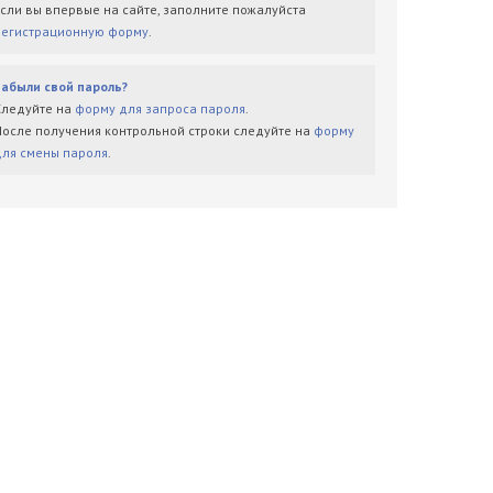
Если вы впервые на сайте, заполните пожалуйста
регистрационную форму
.
Забыли свой пароль?
Следуйте на
форму для запроса пароля
.
После получения контрольной строки следуйте на
форму
для смены пароля
.