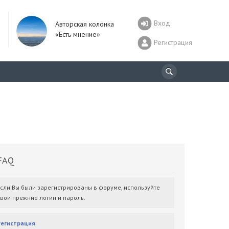
Вход
Авторская колонка
«Есть мнение»
Регистрация
AQ
Если Вы были зарегистрированы в форуме, используйте
свои прежние логин и пароль.
Регистрация