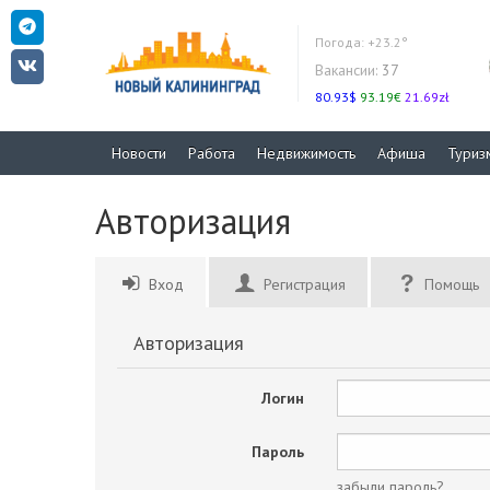
Погода:
+23.2°
Вакансии:
37
80.93$
93.19€
21.69zł
Новости
Работа
Недвижимость
Афиша
Туриз
Авторизация
Вход
Регистрация
Помощь
Авторизация
Логин
Пароль
забыли пароль?