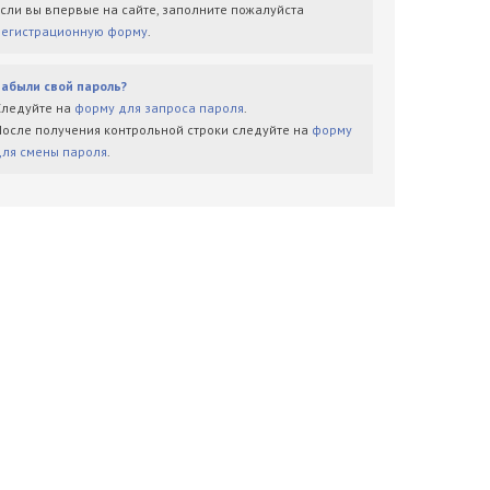
Если вы впервые на сайте, заполните пожалуйста
регистрационную форму
.
Забыли свой пароль?
Следуйте на
форму для запроса пароля
.
После получения контрольной строки следуйте на
форму
для смены пароля
.