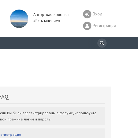
Вход
Авторская колонка
«Есть мнение»
Регистрация
AQ
Если Вы были зарегистрированы в форуме, используйте
свои прежние логин и пароль.
Регистрация