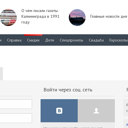
О чём писали газеты
Калининграда в 1991
Главные новости дня
году
м
Справка
Скидки
Дети
Спецпроекты
Свадьба
Гороскопы
Войти через соц. сеть
F