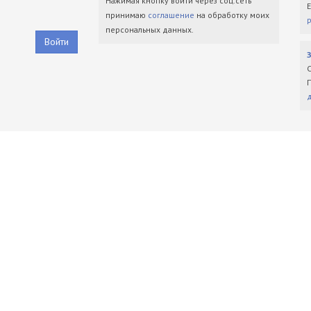
Нажимая кнопку войти через соц.сеть
принимаю
соглашение
на обработку моих
персональных данных.
Войти