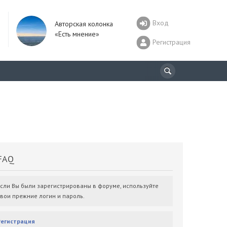
Вход
Авторская колонка
«Есть мнение»
Регистрация
AQ
Если Вы были зарегистрированы в форуме, используйте
свои прежние логин и пароль.
Регистрация