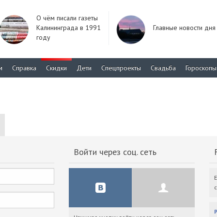
О чём писали газеты
Калининграда в 1991
Главные новости дня
году
м
Справка
Скидки
Дети
Спецпроекты
Свадьба
Гороскопы
Войти через соц. сеть
F