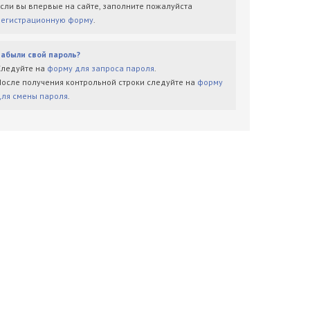
Если вы впервые на сайте, заполните пожалуйста
регистрационную форму
.
Забыли свой пароль?
Следуйте на
форму для запроса пароля
.
После получения контрольной строки следуйте на
форму
для смены пароля
.