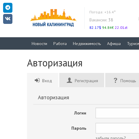
Погода:
+16.4°
Вакансии:
38
82.17$
94.84€
22.01zł
Новости
Работа
Недвижимость
Афиша
Туриз
Авторизация
Вход
Регистрация
Помощь
Авторизация
Логин
Пароль
забыли пароль?