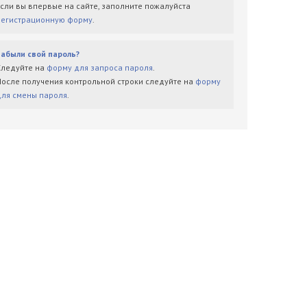
Если вы впервые на сайте, заполните пожалуйста
регистрационную форму
.
Забыли свой пароль?
Следуйте на
форму для запроса пароля
.
После получения контрольной строки следуйте на
форму
для смены пароля
.