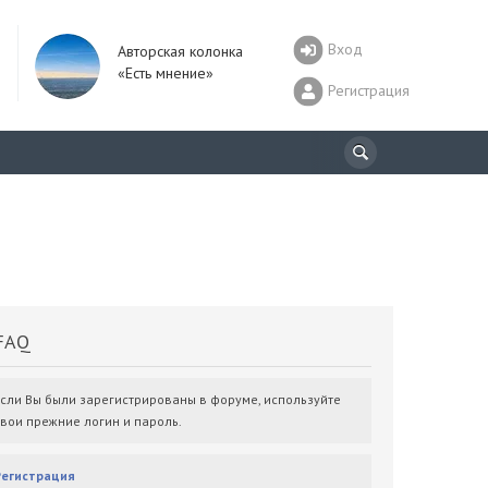
Вход
Авторская колонка
«Есть мнение»
Регистрация
AQ
Если Вы были зарегистрированы в форуме, используйте
свои прежние логин и пароль.
Регистрация