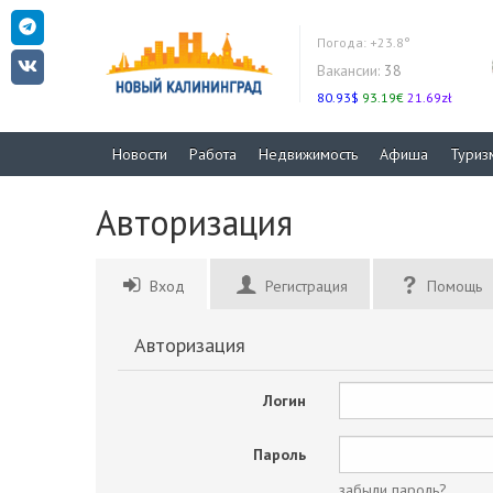
Погода:
+23.8°
Вакансии:
38
80.93$
93.19€
21.69zł
Новости
Работа
Недвижимость
Афиша
Туриз
Авторизация
Вход
Регистрация
Помощь
Авторизация
Логин
Пароль
забыли пароль?