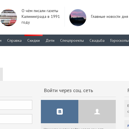
О чём писали газеты
Калининграда в 1991
Главные новости дня
году
м
Справка
Скидки
Дети
Спецпроекты
Свадьба
Гороскопы
Войти через соц. сеть
F