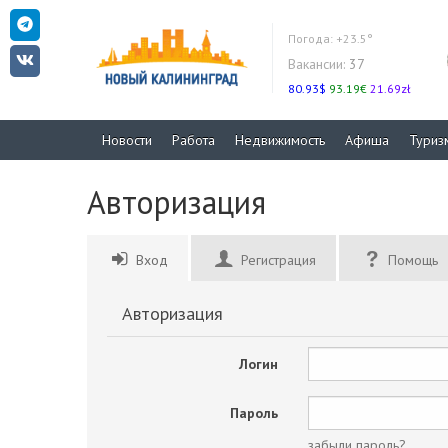
Погода:
+23.5°
Вакансии:
37
80.93$
93.19€
21.69zł
Новости
Работа
Недвижимость
Афиша
Туриз
Авторизация
Вход
Регистрация
Помощь
Авторизация
Логин
Пароль
забыли пароль?