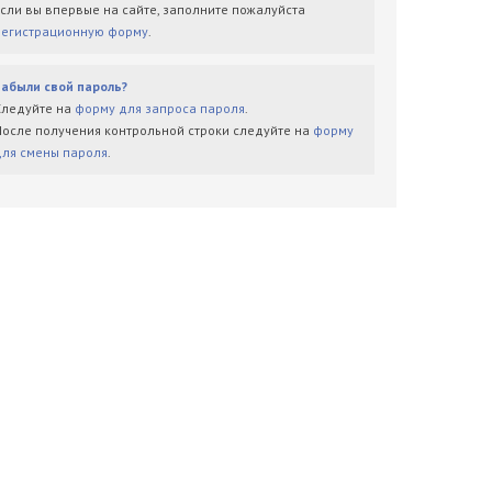
Если вы впервые на сайте, заполните пожалуйста
регистрационную форму
.
Забыли свой пароль?
Следуйте на
форму для запроса пароля
.
После получения контрольной строки следуйте на
форму
для смены пароля
.