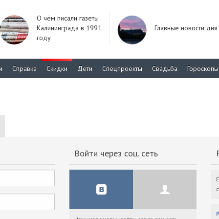
О чём писали газеты
Калининграда в 1991
Главные новости дня
году
м
Справка
Скидки
Дети
Спецпроекты
Свадьба
Гороскопы
Войти через соц. сеть
F