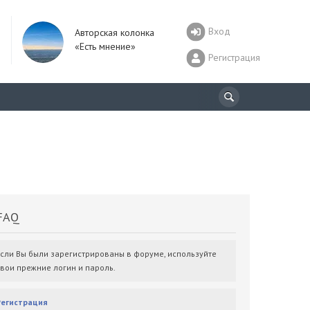
Вход
Авторская колонка
«Есть мнение»
Регистрация
AQ
Если Вы были зарегистрированы в форуме, используйте
свои прежние логин и пароль.
Регистрация