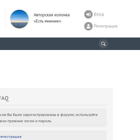
Вход
Авторская колонка
«Есть мнение»
Регистрация
AQ
Если Вы были зарегистрированы в форуме, используйте
свои прежние логин и пароль.
Регистрация