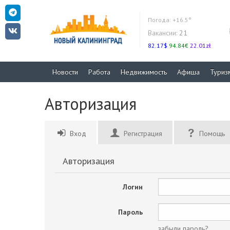
Погода:
+16.5°
Вакансии:
21
82.17$
94.84€
22.01zł
Новости
Работа
Недвижимость
Афиша
Туриз
Авторизация
Вход
Регистрация
Помощь
Авторизация
Логин
Пароль
забыли пароль?