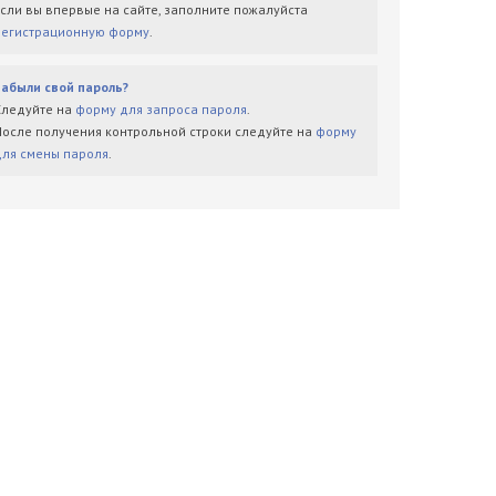
Если вы впервые на сайте, заполните пожалуйста
регистрационную форму
.
Забыли свой пароль?
Следуйте на
форму для запроса пароля
.
После получения контрольной строки следуйте на
форму
для смены пароля
.