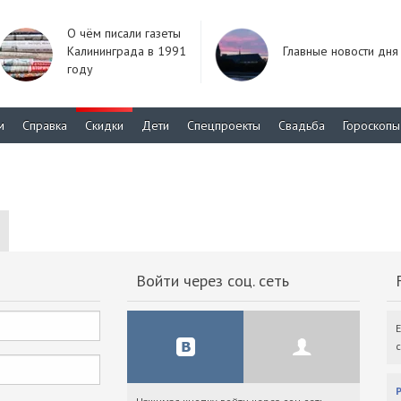
О чём писали газеты
Калининграда в 1991
Главные новости дня
году
м
Справка
Скидки
Дети
Спецпроекты
Свадьба
Гороскопы
Войти через соц. сеть
F