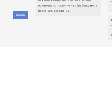
Нажимая кнопку войти через соц.сеть
принимаю
соглашение
на обработку моих
персональных данных.
Войти