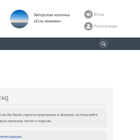
Вход
Авторская колонка
«Есть мнение»
Регистрация
AQ
Если Вы были зарегистрированы в форуме, используйте
свои прежние логин и пароль.
Регистрация