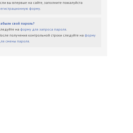
Если вы впервые на сайте, заполните пожалуйста
регистрационную форму
.
Забыли свой пароль?
Следуйте на
форму для запроса пароля
.
После получения контрольной строки следуйте на
форму
для смены пароля
.