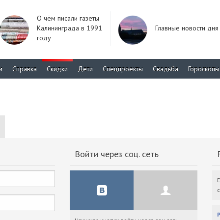
О чём писали газеты
Калининграда в 1991
Главные новости дня
году
м
Справка
Скидки
Дети
Спецпроекты
Свадьба
Гороскопы
Войти через соц. сеть
F