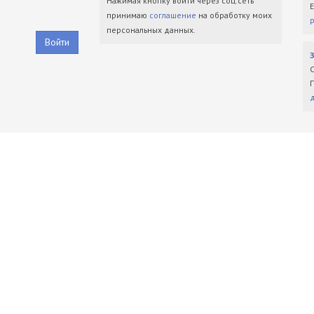
Нажимая кнопку войти через соц.сеть
принимаю
соглашение
на обработку моих
персональных данных.
Войти