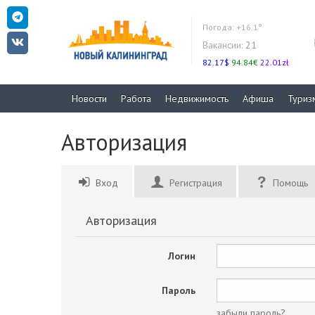
Погода:
+16.1°
Вакансии:
21
82.17$
94.84€
22.01zł
Новости
Работа
Недвижимость
Афиша
Туриз
Авторизация
Вход
Регистрация
Помощь
Авторизация
Логин
Пароль
забыли пароль?