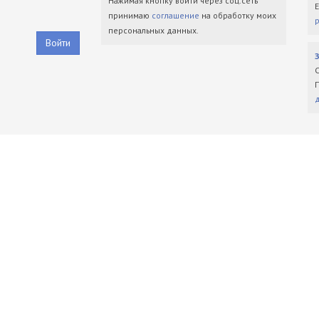
Нажимая кнопку войти через соц.сеть
принимаю
соглашение
на обработку моих
персональных данных.
Войти