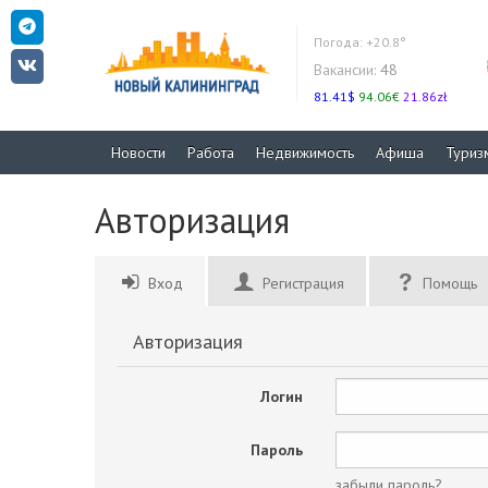
Погода:
+20.8°
Вакансии:
48
81.41$
94.06€
21.86zł
Новости
Работа
Недвижимость
Афиша
Туриз
Авторизация
Вход
Регистрация
Помощь
Авторизация
Логин
Пароль
забыли пароль?