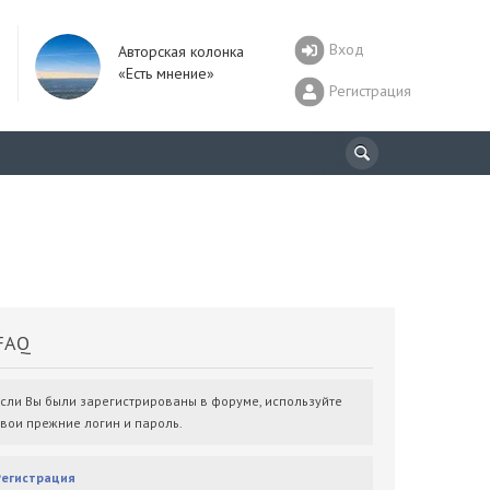
Вход
Авторская колонка
«Есть мнение»
Регистрация
AQ
Если Вы были зарегистрированы в форуме, используйте
свои прежние логин и пароль.
Регистрация