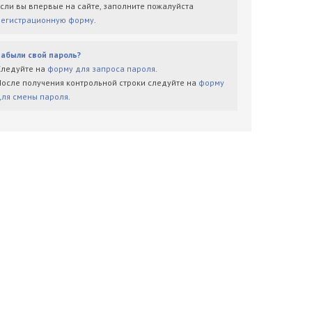
Если вы впервые на сайте, заполните пожалуйста
регистрационную форму
.
Забыли свой пароль?
Следуйте на
форму для запроса пароля
.
После получения контрольной строки следуйте на
форму
для смены пароля
.