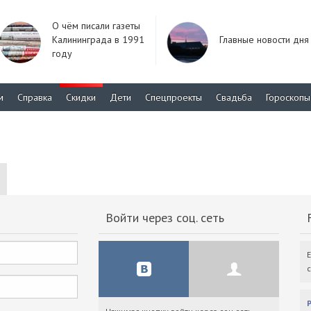
О чём писали газеты
Калининграда в 1991
Главные новости дня
году
м
Справка
Скидки
Дети
Спецпроекты
Свадьба
Гороскопы
Войти через соц. сеть
F