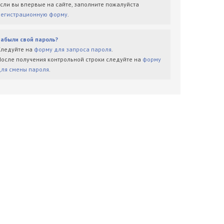
Если вы впервые на сайте, заполните пожалуйста
регистрационную форму
.
Забыли свой пароль?
Следуйте на
форму для запроса пароля
.
После получения контрольной строки следуйте на
форму
для смены пароля
.