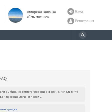
Вход
Авторская колонка
«Есть мнение»
Регистрация
AQ
Если Вы были зарегистрированы в форуме, используйте
свои прежние логин и пароль.
Регистрация