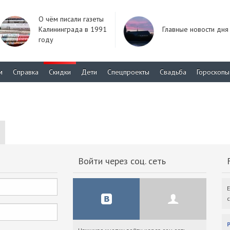
О чём писали газеты
Калининграда в 1991
Главные новости дня
году
м
Справка
Скидки
Дети
Спецпроекты
Свадьба
Гороскопы
Войти через соц. сеть
F