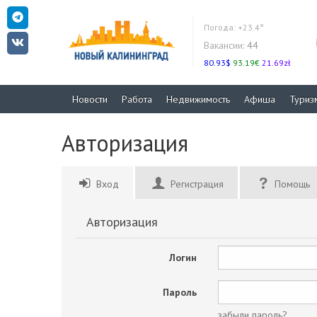
Погода:
+23.4°
Вакансии:
44
80.93$
93.19€
21.69zł
Новости
Работа
Недвижимость
Афиша
Туриз
Авторизация
Вход
Регистрация
Помощь
Авторизация
Логин
Пароль
забыли пароль?