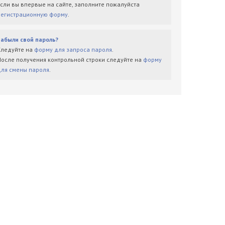
Если вы впервые на сайте, заполните пожалуйста
регистрационную форму
.
Забыли свой пароль?
Следуйте на
форму для запроса пароля
.
После получения контрольной строки следуйте на
форму
для смены пароля
.