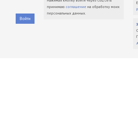
Нажимая кнопку войти через соц.сеть
принимаю
соглашение
на обработку моих
персональных данных.
Войти