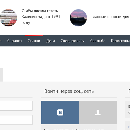
О чём писали газеты
Калининграда в 1991
Главные новости дня
году
м
Справка
Скидки
Дети
Спецпроекты
Свадьба
Гороскопы
Войти через соц. сеть
F