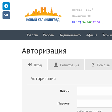
Погода:
+15.2°
Вакансии:
10
82.17$
94.84€
22.01zł
Новости
Работа
Недвижимость
Афиша
Туриз
Авторизация
Вход
Регистрация
Помощь
Авторизация
Логин
Пароль
забыли пароль?