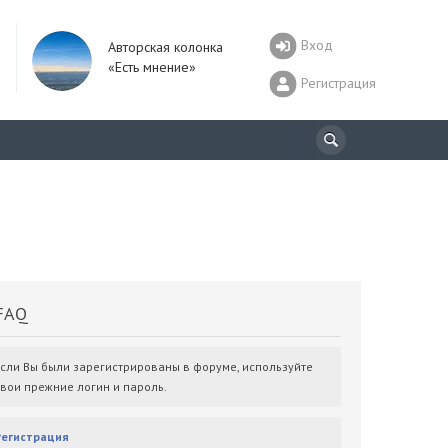
Вход
Авторская колонка
«Есть мнение»
Регистрация
AQ
Если Вы были зарегистрированы в форуме, используйте
свои прежние логин и пароль.
Регистрация