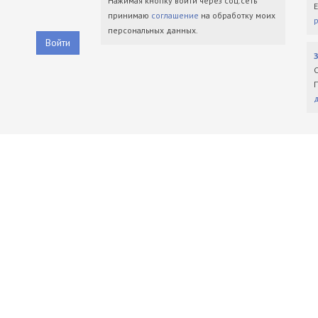
Нажимая кнопку войти через соц.сеть
принимаю
соглашение
на обработку моих
персональных данных.
Войти