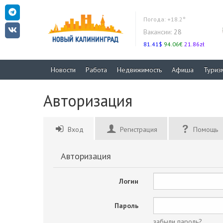
Погода:
+18.2°
Вакансии:
28
81.41$
94.06€
21.86zł
Новости
Работа
Недвижимость
Афиша
Туриз
Авторизация
Вход
Регистрация
Помощь
Авторизация
Логин
Пароль
забыли пароль?