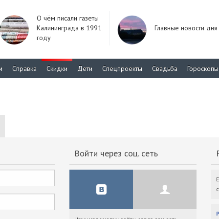
О чём писали газеты
Калининграда в 1991
Главные новости дня
году
м
Справка
Скидки
Дети
Спецпроекты
Свадьба
Гороскопы
Войти через соц. сеть
F