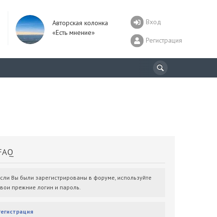
Вход
Авторская колонка
«Есть мнение»
Регистрация
AQ
Если Вы были зарегистрированы в форуме, используйте
свои прежние логин и пароль.
Регистрация