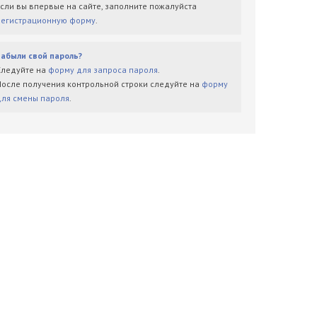
Если вы впервые на сайте, заполните пожалуйста
регистрационную форму
.
Забыли свой пароль?
Следуйте на
форму для запроса пароля
.
После получения контрольной строки следуйте на
форму
для смены пароля
.