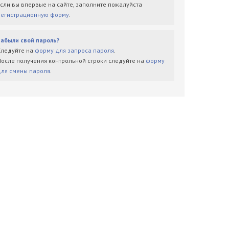
Если вы впервые на сайте, заполните пожалуйста
регистрационную форму
.
Забыли свой пароль?
Следуйте на
форму для запроса пароля
.
После получения контрольной строки следуйте на
форму
для смены пароля
.