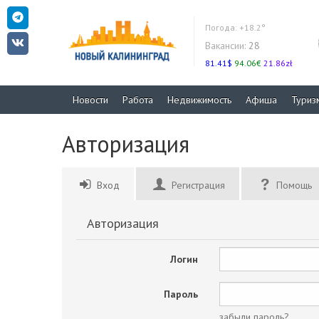
Погода:
+18.2°
Вакансии:
28
81.41$
94.06€
21.86zł
Новости
Работа
Недвижимость
Афиша
Туриз
Авторизация
Вход
Регистрация
Помощь
Авторизация
Логин
Пароль
забыли пароль?