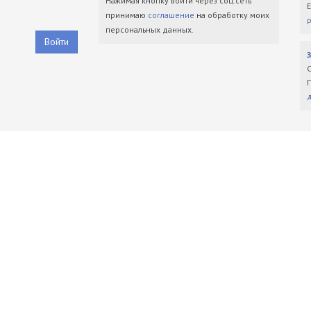
Нажимая кнопку войти через соц.сеть
принимаю
соглашение
на обработку моих
персональных данных.
Войти