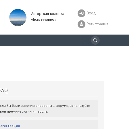
Вход
Авторская колонка
«Есть мнение»
Регистрация
AQ
Если Вы были зарегистрированы в форуме, используйте
свои прежние логин и пароль.
Регистрация