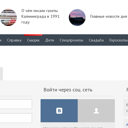
О чём писали газеты
Калининграда в 1991
Главные новости дня
году
м
Справка
Скидки
Дети
Спецпроекты
Свадьба
Гороскопы
Войти через соц. сеть
F