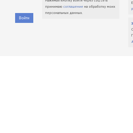
Нажимая кнопку войти через соц.сеть
принимаю
соглашение
на обработку моих
персональных данных.
Войти