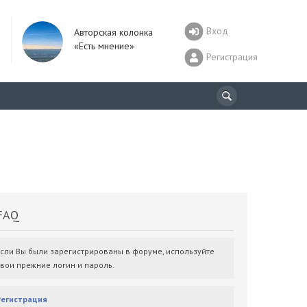
Вход
Авторская колонка
«Есть мнение»
Регистрация
AQ
Если Вы были зарегистрированы в форуме, используйте
свои прежние логин и пароль.
Регистрация