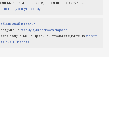
Если вы впервые на сайте, заполните пожалуйста
регистрационную форму
.
Забыли свой пароль?
Следуйте на
форму для запроса пароля
.
После получения контрольной строки следуйте на
форму
для смены пароля
.