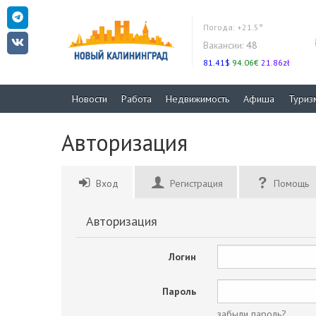
Погода:
+21.5°
Вакансии:
48
81.41$
94.06€
21.86zł
Новости
Работа
Недвижимость
Афиша
Туриз
Авторизация
Вход
Регистрация
Помощь
Авторизация
Логин
Пароль
забыли пароль?