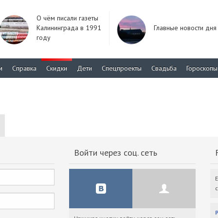
О чём писали газеты
Калининграда в 1991
Главные новости дня
году
м
Справка
Скидки
Дети
Спецпроекты
Свадьба
Гороскопы
Войти через соц. сеть
F