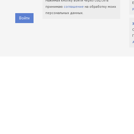
Нажимая кнопку войти через соц.сеть
принимаю
соглашение
на обработку моих
персональных данных.
Войти