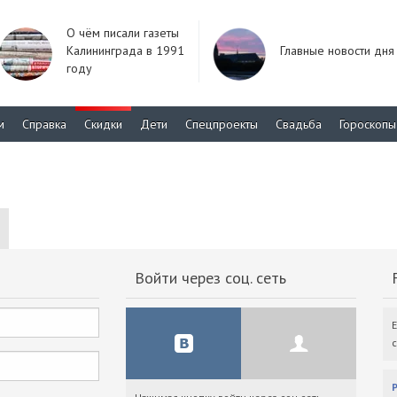
О чём писали газеты
Калининграда в 1991
Главные новости дня
году
м
Справка
Скидки
Дети
Спецпроекты
Свадьба
Гороскопы
Войти через соц. сеть
F