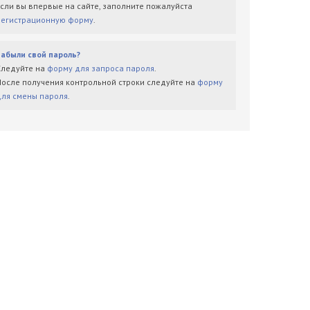
Если вы впервые на сайте, заполните пожалуйста
регистрационную форму
.
Забыли свой пароль?
Следуйте на
форму для запроса пароля
.
После получения контрольной строки следуйте на
форму
для смены пароля
.