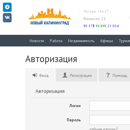
Погода:
+16.1°
Вакансии:
21
82.17$
94.84€
22.01zł
Новости
Работа
Недвижимость
Афиша
Туриз
Авторизация
Вход
Регистрация
Помощь
Авторизация
Логин
Пароль
забыли пароль?