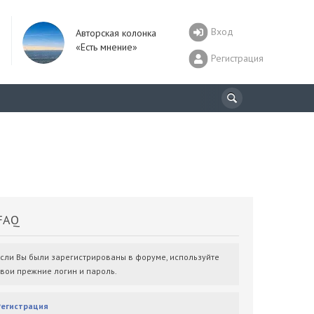
Вход
Авторская колонка
«Есть мнение»
Регистрация
AQ
Если Вы были зарегистрированы в форуме, используйте
свои прежние логин и пароль.
Регистрация