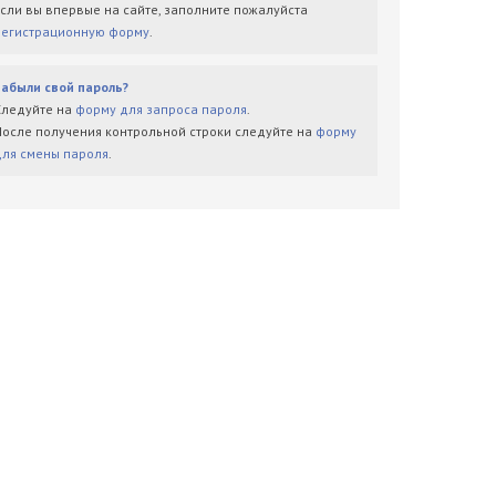
Если вы впервые на сайте, заполните пожалуйста
регистрационную форму
.
Забыли свой пароль?
Следуйте на
форму для запроса пароля
.
После получения контрольной строки следуйте на
форму
для смены пароля
.