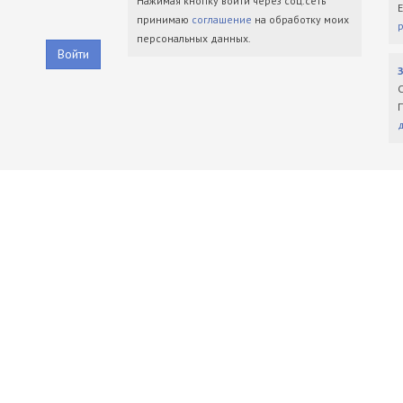
Нажимая кнопку войти через соц.сеть
принимаю
соглашение
на обработку моих
персональных данных.
Войти