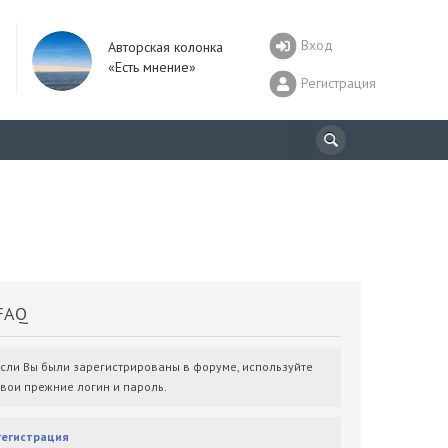
Вход
Авторская колонка
«Есть мнение»
Регистрация
AQ
Если Вы были зарегистрированы в форуме, используйте
свои прежние логин и пароль.
Регистрация