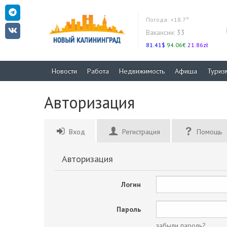
Погода:
+18.7°
Вакансии:
33
81.41$
94.06€
21.86zł
Новости
Работа
Недвижимость
Афиша
Туриз
Авторизация
Вход
Регистрация
Помощь
Авторизация
Логин
Пароль
забыли пароль?