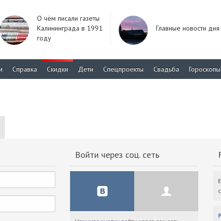
О чём писали газеты
Калининграда в 1991
Главные новости дня
году
м
Справка
Скидки
Дети
Спецпроекты
Свадьба
Гороскопы
Войти через соц. сеть
F