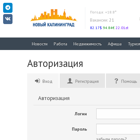
Погода:
+18.8°
Вакансии:
21
82.17$
94.84€
22.01zł
Новости
Работа
Недвижимость
Афиша
Туриз
Авторизация
Вход
Регистрация
Помощь
Авторизация
Логин
Пароль
забыли пароль?