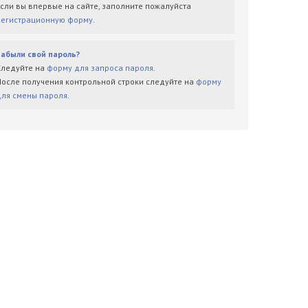
Если вы впервые на сайте, заполните пожалуйста
регистрационную форму
.
Забыли свой пароль?
Следуйте на
форму для запроса пароля
.
После получения контрольной строки следуйте на
форму
для смены пароля
.