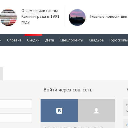
О чём писали газеты
Калининграда в 1991
Главные новости дня
году
м
Справка
Скидки
Дети
Спецпроекты
Свадьба
Гороскопы
Войти через соц. сеть
F