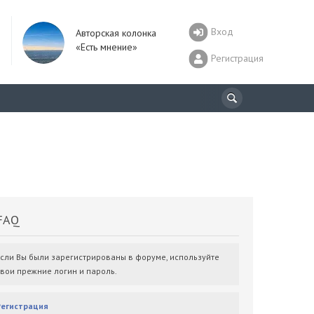
Вход
Авторская колонка
«Есть мнение»
Регистрация
AQ
Если Вы были зарегистрированы в форуме, используйте
свои прежние логин и пароль.
Регистрация