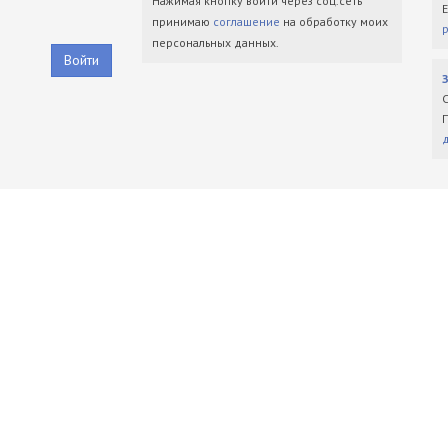
Нажимая кнопку войти через соц.сеть
принимаю
соглашение
на обработку моих
персональных данных.
Войти