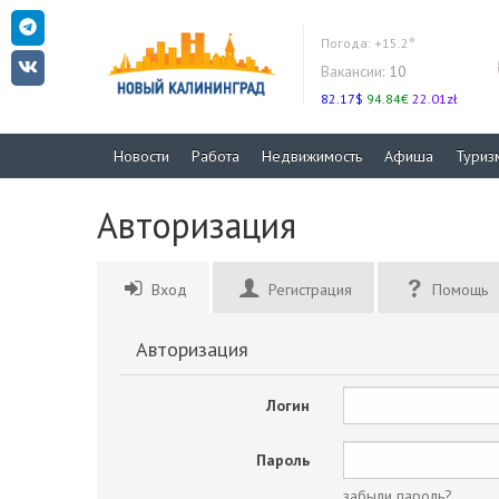
Погода:
+15.2°
Вакансии:
10
82.17$
94.84€
22.01zł
Новости
Работа
Недвижимость
Афиша
Туриз
Авторизация
Вход
Регистрация
Помощь
Авторизация
Логин
Пароль
забыли пароль?