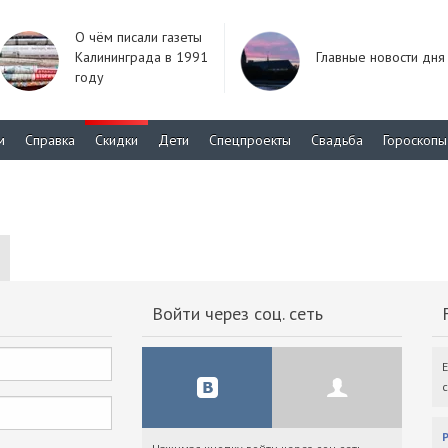
О чём писали газеты
Калининграда в 1991
Главные новости дня
году
м
Справка
Скидки
Дети
Спецпроекты
Свадьба
Гороскопы
Войти через соц. сеть
F