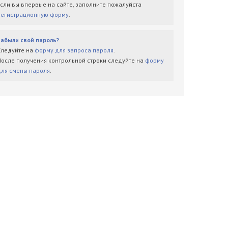
Если вы впервые на сайте, заполните пожалуйста
регистрационную форму
.
Забыли свой пароль?
Следуйте на
форму для запроса пароля
.
После получения контрольной строки следуйте на
форму
для смены пароля
.