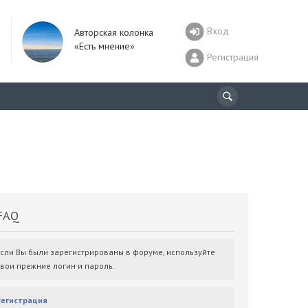
Вход
Авторская колонка
«Есть мнение»
Регистрация
AQ
Если Вы были зарегистрированы в форуме, используйте
свои прежние логин и пароль.
Регистрация