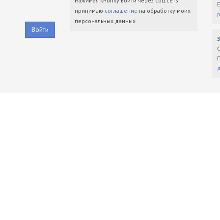
Нажимая кнопку войти через соц.сеть
принимаю
соглашение
на обработку моих
персональных данных.
Войти