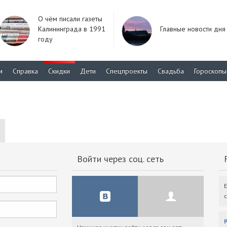
О чём писали газеты
Калининграда в 1991
Главные новости дня
году
м
Справка
Скидки
Дети
Спецпроекты
Свадьба
Гороскопы
Войти через соц. сеть
F