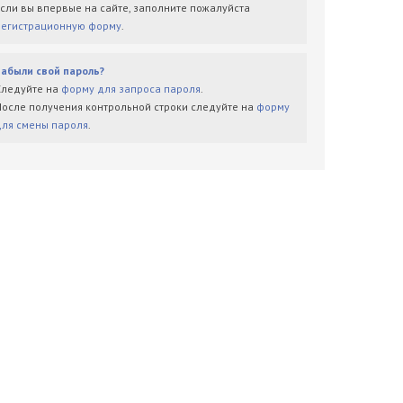
Если вы впервые на сайте, заполните пожалуйста
регистрационную форму
.
Забыли свой пароль?
Следуйте на
форму для запроса пароля
.
После получения контрольной строки следуйте на
форму
для смены пароля
.