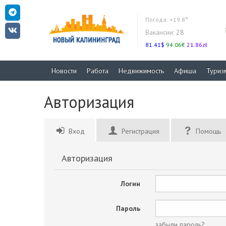
Погода:
+19.8°
Вакансии:
28
81.41$
94.06€
21.86zł
Новости
Работа
Недвижимость
Афиша
Туриз
Авторизация
Вход
Регистрация
Помощь
Авторизация
Логин
Пароль
забыли пароль?