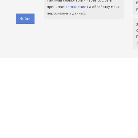
Нажимая кнопку войти через соц.сеть
принимаю
соглашение
на обработку моих
персональных данных.
Войти