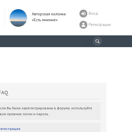
Вход
Авторская колонка
«Есть мнение»
Регистрация
AQ
Если Вы были зарегистрированы в форуме, используйте
свои прежние логин и пароль.
Регистрация