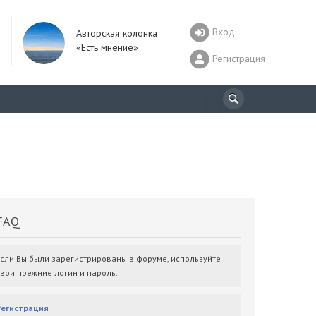
Вход
Авторская колонка
«Есть мнение»
Регистрация
AQ
Если Вы были зарегистрированы в форуме, используйте
свои прежние логин и пароль.
Регистрация