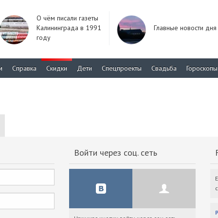
О чём писали газеты
Калининграда в 1991
Главные новости дня
году
м
Справка
Скидки
Дети
Спецпроекты
Свадьба
Гороскопы
Войти через соц. сеть
F