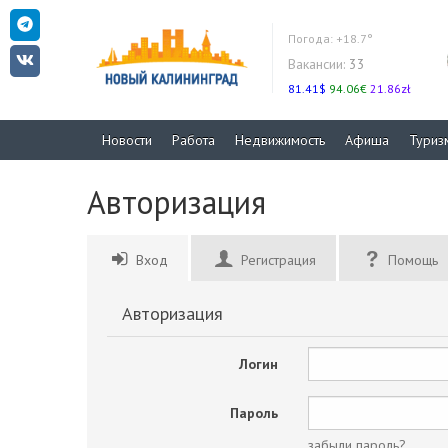
Погода:
+18.7°
Вакансии:
33
81.41$
94.06€
21.86zł
Новости
Работа
Недвижимость
Афиша
Туриз
Авторизация
Вход
Регистрация
Помощь
Авторизация
Логин
Пароль
забыли пароль?