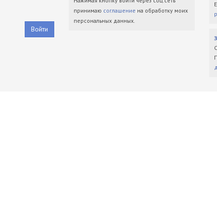
Нажимая кнопку войти через соц.сеть
принимаю
соглашение
на обработку моих
персональных данных.
Войти