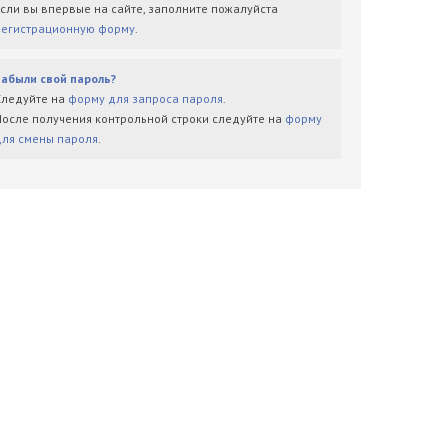
Если вы впервые на сайте, заполните пожалуйста
регистрационную форму
.
Забыли свой пароль?
Следуйте на
форму для запроса пароля
.
После получения контрольной строки следуйте на
форму
для смены пароля
.