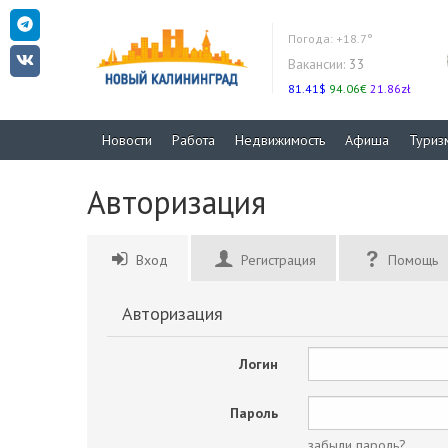
Погода:
+18.7°
Вакансии:
33
81.41$
94.06€
21.86zł
Новости
Работа
Недвижимость
Афиша
Туриз
Авторизация
Вход
Регистрация
Помощь
Авторизация
Логин
Пароль
забыли пароль?