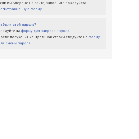
Если вы впервые на сайте, заполните пожалуйста
регистрационную форму
.
Забыли свой пароль?
Следуйте на
форму для запроса пароля
.
После получения контрольной строки следуйте на
форму
для смены пароля
.