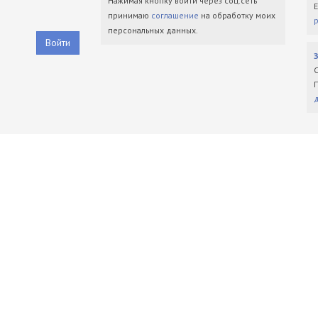
Нажимая кнопку войти через соц.сеть
принимаю
соглашение
на обработку моих
персональных данных.
Войти