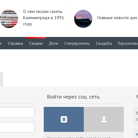
О чём писали газеты
Калининграда в 1991
Главные новости дня
году
м
Справка
Скидки
Дети
Спецпроекты
Свадьба
Гороскопы
Войти через соц. сеть
F