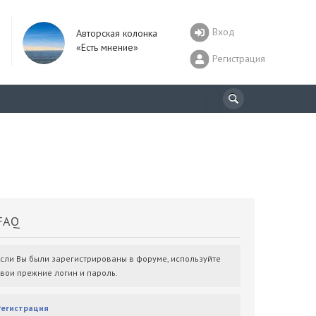
Вход
Авторская колонка
«Есть мнение»
Регистрация
AQ
Если Вы были зарегистрированы в форуме, используйте
свои прежние логин и пароль.
Регистрация