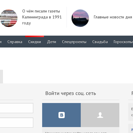
О чём писали газеты
Калининграда в 1991
Главные новости дня
году
м
Справка
Скидки
Дети
Спецпроекты
Свадьба
Гороскопы
Войти через соц. сеть
F