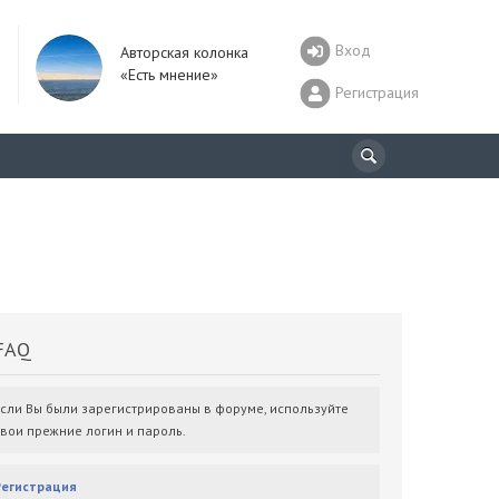
Вход
Авторская колонка
«Есть мнение»
Регистрация
AQ
Если Вы были зарегистрированы в форуме, используйте
свои прежние логин и пароль.
Регистрация