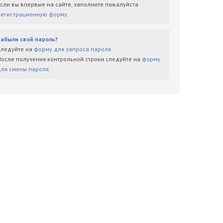
Если вы впервые на сайте, заполните пожалуйста
регистрационную форму
.
Забыли свой пароль?
Следуйте на
форму для запроса пароля
.
После получения контрольной строки следуйте на
форму
для смены пароля
.