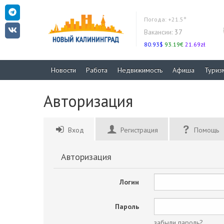
Погода:
+21.5°
Вакансии:
37
80.93$
93.19€
21.69zł
Новости
Работа
Недвижимость
Афиша
Туриз
Авторизация
Вход
Регистрация
Помощь
Авторизация
Логин
Пароль
забыли пароль?