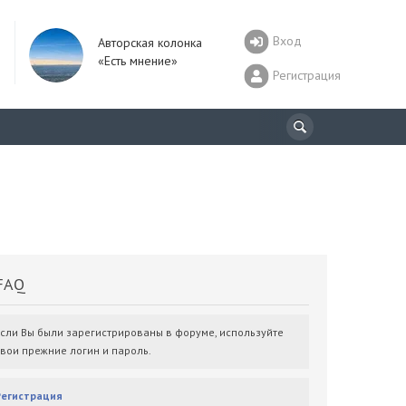
Вход
Авторская колонка
«Есть мнение»
Регистрация
AQ
Если Вы были зарегистрированы в форуме, используйте
свои прежние логин и пароль.
Регистрация