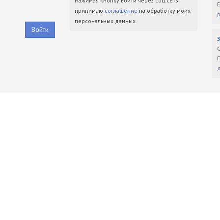
Нажимая кнопку войти через соц.сеть
принимаю
соглашение
на обработку моих
персональных данных.
Войти