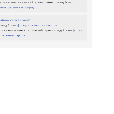
Если вы впервые на сайте, заполните пожалуйста
регистрационную форму
.
Забыли свой пароль?
Следуйте на
форму для запроса пароля
.
После получения контрольной строки следуйте на
форму
для смены пароля
.