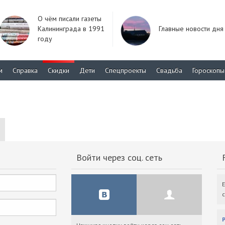
О чём писали газеты
Калининграда в 1991
Главные новости дня
году
м
Справка
Скидки
Дети
Спецпроекты
Свадьба
Гороскопы
Войти через соц. сеть
F