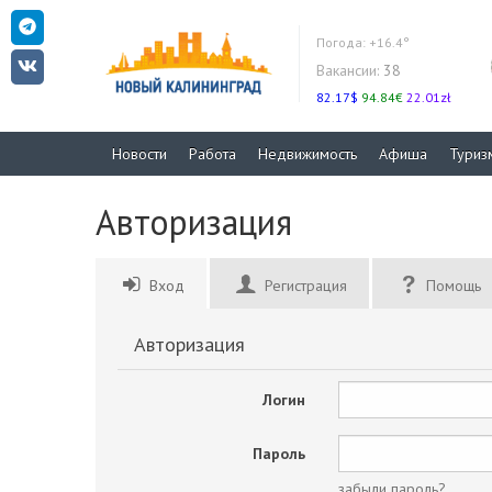
Погода:
+16.4°
Вакансии:
38
82.17$
94.84€
22.01zł
Новости
Работа
Недвижимость
Афиша
Туриз
Авторизация
Вход
Регистрация
Помощь
Авторизация
Логин
Пароль
забыли пароль?