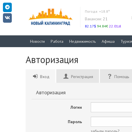
Погода:
+18.8°
Вакансии:
21
82.17$
94.84€
22.01zł
Новости
Работа
Недвижимость
Афиша
Туриз
Авторизация
Вход
Регистрация
Помощь
Авторизация
Логин
Пароль
забыли пароль?