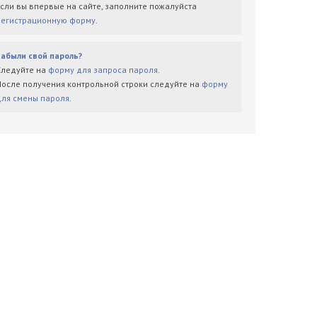
Если вы впервые на сайте, заполните пожалуйста
регистрационную форму
.
Забыли свой пароль?
Следуйте на
форму для запроса пароля
.
После получения контрольной строки следуйте на
форму
для смены пароля
.