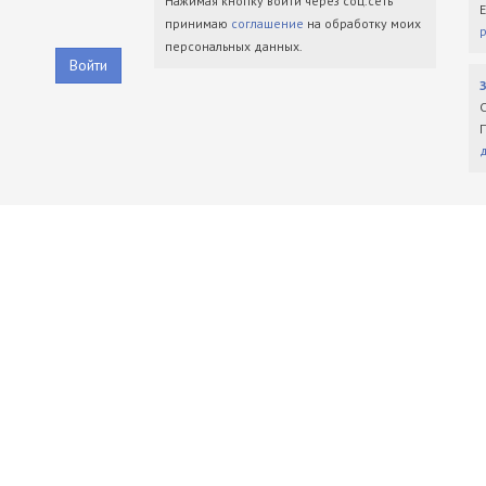
Нажимая кнопку войти через соц.сеть
принимаю
соглашение
на обработку моих
персональных данных.
Войти