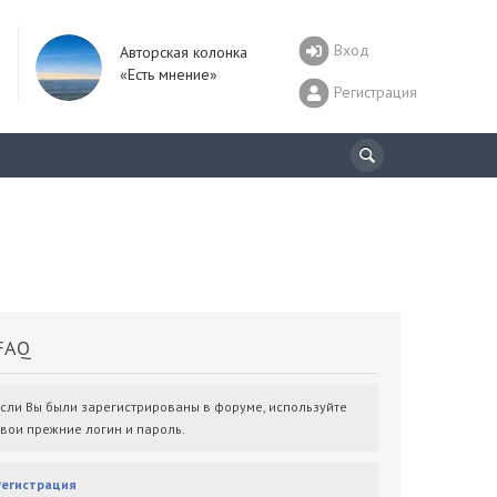
Вход
Авторская колонка
«Есть мнение»
Регистрация
AQ
Если Вы были зарегистрированы в форуме, используйте
свои прежние логин и пароль.
Регистрация