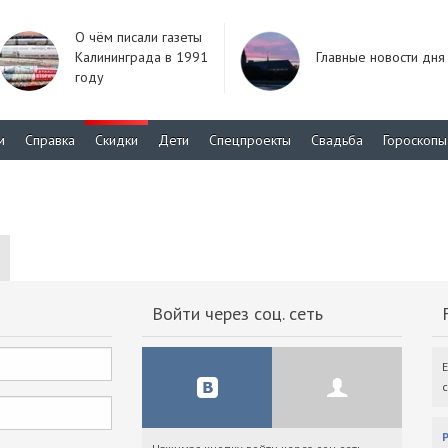
О чём писали газеты
Калининграда в 1991
Главные новости дня
году
м
Справка
Скидки
Дети
Спецпроекты
Свадьба
Гороскопы
Войти через соц. сеть
F