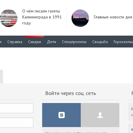
О чём писали газеты
Калининграда в 1991
Главные новости дня
году
м
Справка
Скидки
Дети
Спецпроекты
Свадьба
Гороскопы
Войти через соц. сеть
F