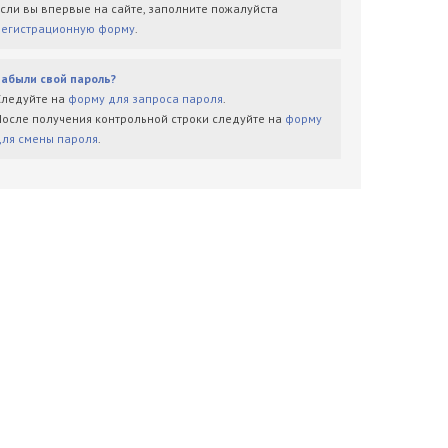
Если вы впервые на сайте, заполните пожалуйста
регистрационную форму
.
Забыли свой пароль?
Следуйте на
форму для запроса пароля
.
После получения контрольной строки следуйте на
форму
для смены пароля
.