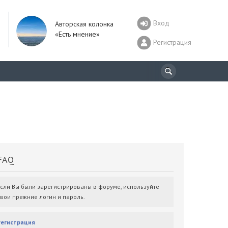
Вход
Авторская колонка
«Есть мнение»
Регистрация
AQ
Если Вы были зарегистрированы в форуме, используйте
свои прежние логин и пароль.
Регистрация