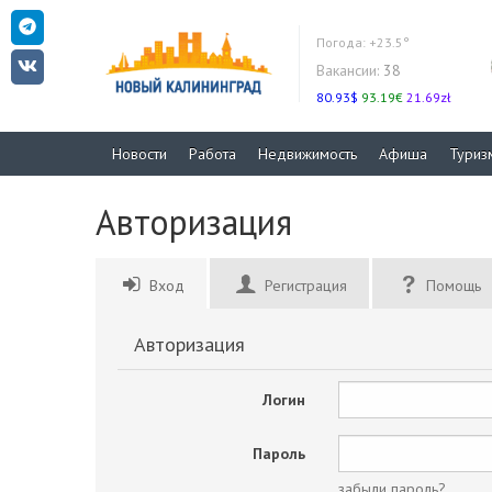
Погода:
+23.5°
Вакансии:
38
80.93$
93.19€
21.69zł
Новости
Работа
Недвижимость
Афиша
Туриз
Авторизация
Вход
Регистрация
Помощь
Авторизация
Логин
Пароль
забыли пароль?