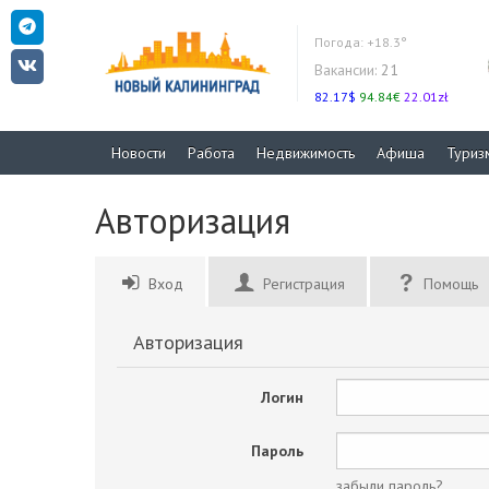
Погода:
+18.3°
Вакансии:
21
82.17$
94.84€
22.01zł
Новости
Работа
Недвижимость
Афиша
Туриз
Авторизация
Вход
Регистрация
Помощь
Авторизация
Логин
Пароль
забыли пароль?