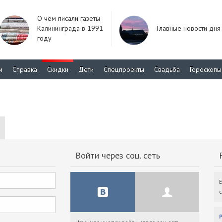
О чём писали газеты
Калининграда в 1991
Главные новости дня
году
м
Справка
Скидки
Дети
Спецпроекты
Свадьба
Гороскопы
Войти через соц. сеть
F