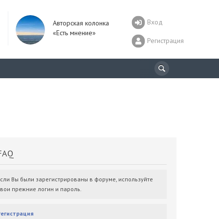
Вход
Авторская колонка
«Есть мнение»
Регистрация
AQ
Если Вы были зарегистрированы в форуме, используйте
свои прежние логин и пароль.
Регистрация