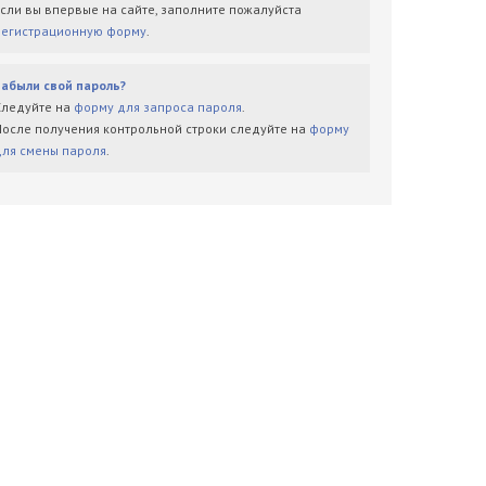
Если вы впервые на сайте, заполните пожалуйста
регистрационную форму
.
Забыли свой пароль?
Следуйте на
форму для запроса пароля
.
После получения контрольной строки следуйте на
форму
для смены пароля
.