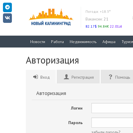
Погода:
+18.3°
Вакансии:
21
82.17$
94.84€
22.01zł
Новости
Работа
Недвижимость
Афиша
Туриз
Авторизация
Вход
Регистрация
Помощь
Авторизация
Логин
Пароль
забыли пароль?