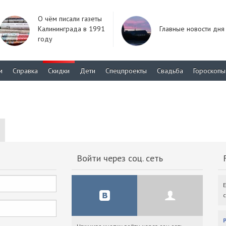
О чём писали газеты
Калининграда в 1991
Главные новости дня
году
м
Справка
Скидки
Дети
Спецпроекты
Свадьба
Гороскопы
Войти через соц. сеть
F