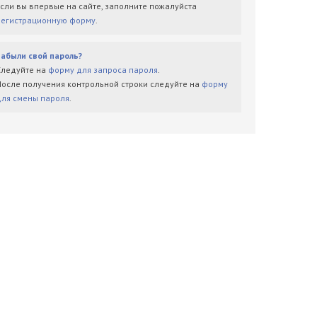
Если вы впервые на сайте, заполните пожалуйста
регистрационную форму
.
Забыли свой пароль?
Следуйте на
форму для запроса пароля
.
После получения контрольной строки следуйте на
форму
для смены пароля
.