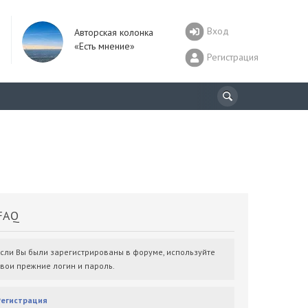
Вход
Авторская колонка
«Есть мнение»
Регистрация
AQ
Если Вы были зарегистрированы в форуме, используйте
свои прежние логин и пароль.
Регистрация