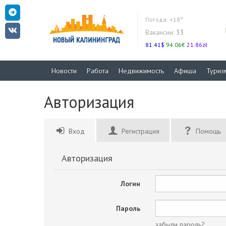
Погода:
+18°
Вакансии:
33
81.41$
94.06€
21.86zł
Новости
Работа
Недвижимость
Афиша
Туриз
Авторизация
Вход
Регистрация
Помощь
Авторизация
Логин
Пароль
забыли пароль?