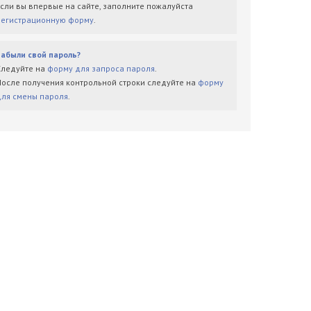
Если вы впервые на сайте, заполните пожалуйста
регистрационную форму
.
Забыли свой пароль?
Следуйте на
форму для запроса пароля
.
После получения контрольной строки следуйте на
форму
для смены пароля
.