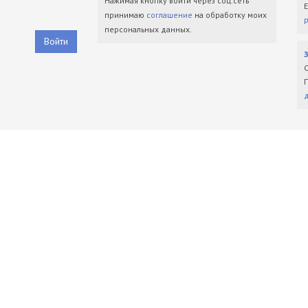
Нажимая кнопку войти через соц.сеть
принимаю
соглашение
на обработку моих
персональных данных.
Войти