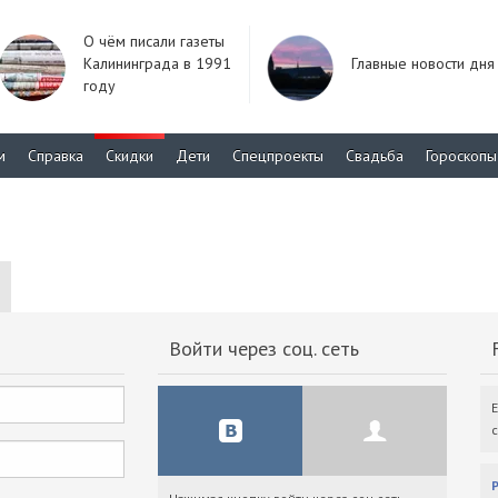
О чём писали газеты
Калининграда в 1991
Главные новости дня
году
м
Справка
Скидки
Дети
Спецпроекты
Свадьба
Гороскопы
Войти через соц. сеть
F