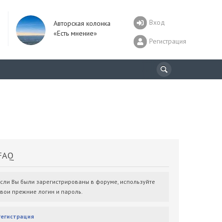
Вход
Авторская колонка
«Есть мнение»
Регистрация
AQ
Если Вы были зарегистрированы в форуме, используйте
свои прежние логин и пароль.
Регистрация