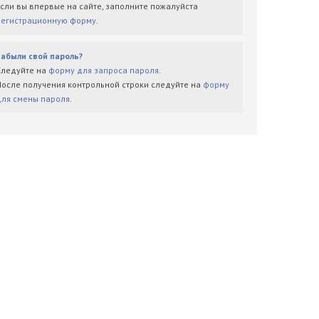
Если вы впервые на сайте, заполните пожалуйста
регистрационную форму
.
Забыли свой пароль?
Следуйте на
форму для запроса пароля
.
После получения контрольной строки следуйте на
форму
для смены пароля
.