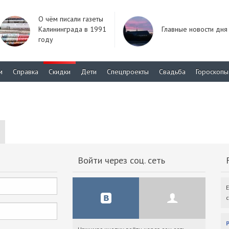
О чём писали газеты
Калининграда в 1991
Главные новости дня
году
м
Справка
Скидки
Дети
Спецпроекты
Свадьба
Гороскопы
Войти через соц. сеть
F