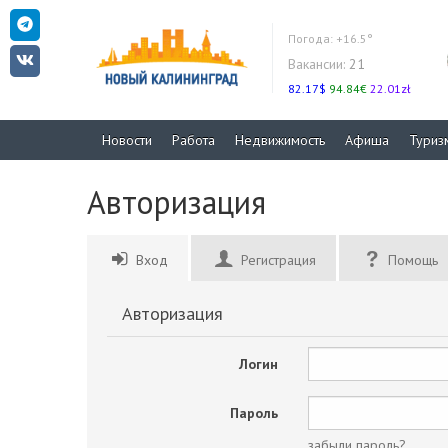
Погода:
+16.5°
Вакансии:
21
82.17$
94.84€
22.01zł
Новости
Работа
Недвижимость
Афиша
Туриз
Авторизация
Вход
Регистрация
Помощь
Авторизация
Логин
Пароль
забыли пароль?