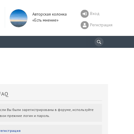
Вход
Авторская колонка
«Есть мнение»
Регистрация
AQ
Если Вы были зарегистрированы в форуме, используйте
свои прежние логин и пароль.
Регистрация