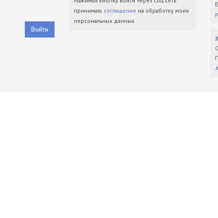
Нажимая кнопку войти через соц.сеть
принимаю
соглашение
на обработку моих
персональных данных.
Войти