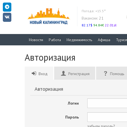
Погода:
+15.5°
Вакансии:
21
82.17$
94.84€
22.01zł
Новости
Работа
Недвижимость
Афиша
Туриз
Авторизация
Вход
Регистрация
Помощь
Авторизация
Логин
Пароль
забыли пароль?