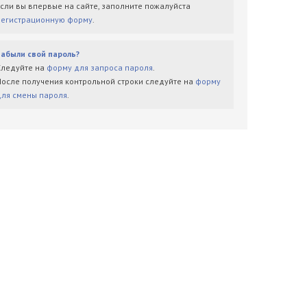
Если вы впервые на сайте, заполните пожалуйста
регистрационную форму
.
Забыли свой пароль?
Следуйте на
форму для запроса пароля
.
После получения контрольной строки следуйте на
форму
для смены пароля
.