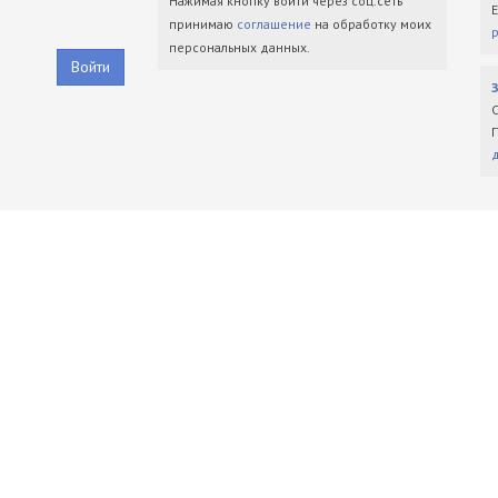
Нажимая кнопку войти через соц.сеть
принимаю
соглашение
на обработку моих
персональных данных.
Войти