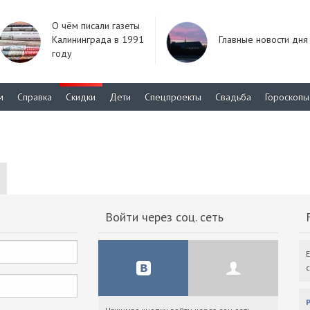
О чём писали газеты
Калининграда в 1991
Главные новости дня
году
м
Справка
Скидки
Дети
Спецпроекты
Свадьба
Гороскопы
Войти через соц. сеть
F