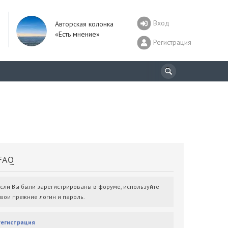
Вход
Авторская колонка
«Есть мнение»
Регистрация
AQ
Если Вы были зарегистрированы в форуме, используйте
свои прежние логин и пароль.
Регистрация