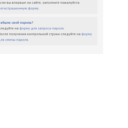
Если вы впервые на сайте, заполните пожалуйста
регистрационную форму
.
Забыли свой пароль?
Следуйте на
форму для запроса пароля
.
После получения контрольной строки следуйте на
форму
для смены пароля
.