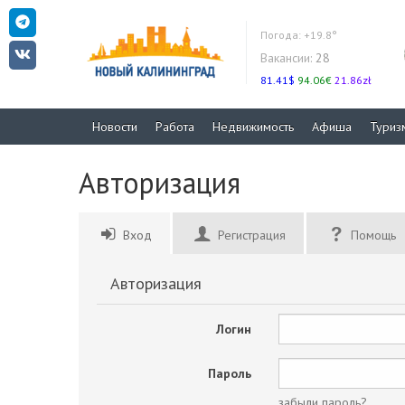
Погода:
+19.8°
Вакансии:
28
81.41$
94.06€
21.86zł
Новости
Работа
Недвижимость
Афиша
Туриз
Авторизация
Вход
Регистрация
Помощь
Авторизация
Логин
Пароль
забыли пароль?