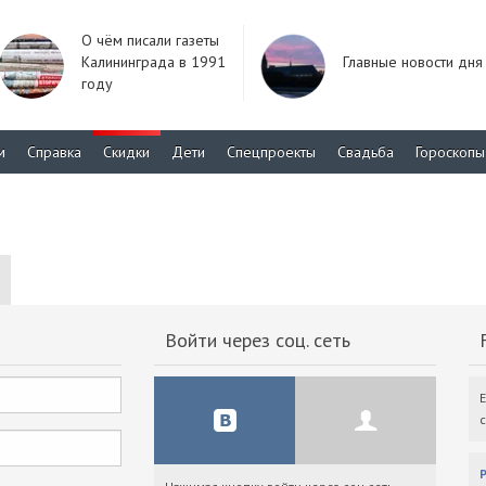
О чём писали газеты
Калининграда в 1991
Главные новости дня
году
м
Справка
Скидки
Дети
Спецпроекты
Свадьба
Гороскопы
Войти через соц. сеть
F