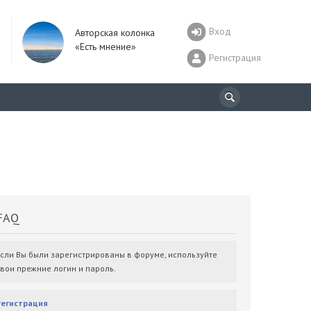
Вход
Авторская колонка
«Есть мнение»
Регистрация
AQ
Если Вы были зарегистрированы в форуме, используйте
свои прежние логин и пароль.
Регистрация