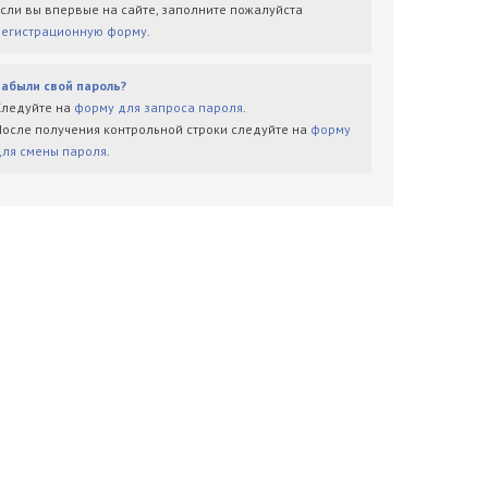
Если вы впервые на сайте, заполните пожалуйста
регистрационную форму
.
Забыли свой пароль?
Следуйте на
форму для запроса пароля
.
После получения контрольной строки следуйте на
форму
для смены пароля
.