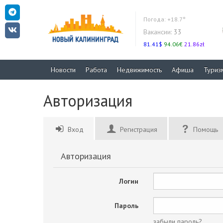
Погода:
+18.7°
Вакансии:
33
81.41$
94.06€
21.86zł
Новости
Работа
Недвижимость
Афиша
Туриз
Авторизация
Вход
Регистрация
Помощь
Авторизация
Логин
Пароль
забыли пароль?