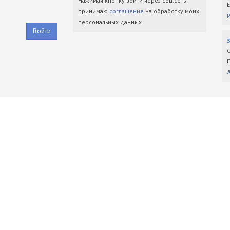
Нажимая кнопку войти через соц.сеть
принимаю
соглашение
на обработку моих
персональных данных.
Войти