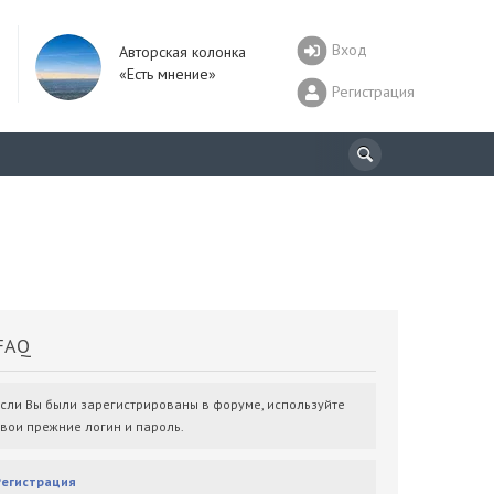
Вход
Авторская колонка
«Есть мнение»
Регистрация
AQ
Если Вы были зарегистрированы в форуме, используйте
свои прежние логин и пароль.
Регистрация