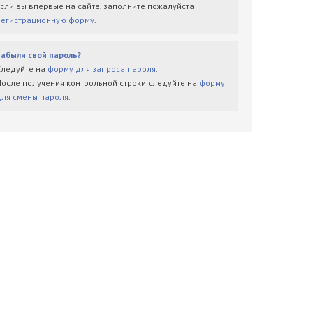
Если вы впервые на сайте, заполните пожалуйста
регистрационную форму
.
Забыли свой пароль?
Следуйте на
форму для запроса пароля
.
После получения контрольной строки следуйте на
форму
для смены пароля
.