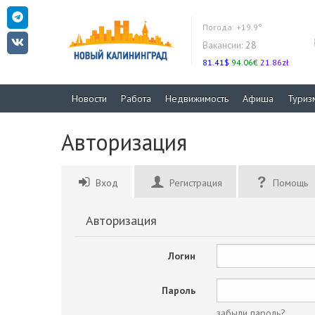
Погода:
+19.9°
Вакансии:
28
81.41$
94.06€
21.86zł
Новости
Работа
Недвижимость
Афиша
Туриз
Авторизация
Вход
Регистрация
Помощь
Авторизация
Логин
Пароль
забыли пароль?