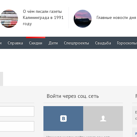
О чём писали газеты
Калининграда в 1991
Главные новости дня
году
м
Справка
Скидки
Дети
Спецпроекты
Свадьба
Гороскопы
Войти через соц. сеть
F