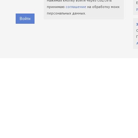
Нажимая кнопку войти через соц.сеть
принимаю
соглашение
на обработку моих
персональных данных.
Войти