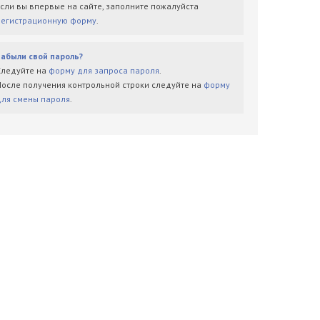
Если вы впервые на сайте, заполните пожалуйста
регистрационную форму
.
Забыли свой пароль?
Следуйте на
форму для запроса пароля
.
После получения контрольной строки следуйте на
форму
для смены пароля
.