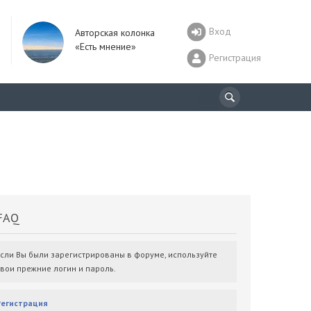
Вход
Авторская колонка
«Есть мнение»
Регистрация
AQ
Если Вы были зарегистрированы в форуме, используйте
свои прежние логин и пароль.
Регистрация