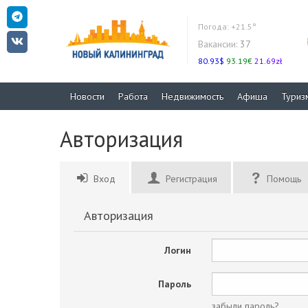
Погода:
+21.5°
Вакансии:
37
80.93$
93.19€
21.69zł
Новости
Работа
Недвижимость
Афиша
Туриз
Авторизация
Вход
Регистрация
Помощь
Авторизация
Логин
Пароль
забыли пароль?