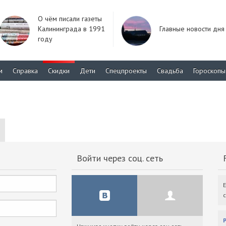
О чём писали газеты
Калининграда в 1991
Главные новости дня
году
м
Справка
Скидки
Дети
Спецпроекты
Свадьба
Гороскопы
Войти через соц. сеть
F