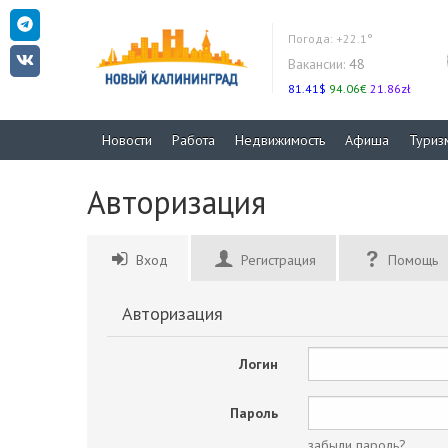
Погода:
+22.1°
Вакансии:
48
81.41$
94.06€
21.86zł
Новости
Работа
Недвижимость
Афиша
Туриз
Авторизация
Вход
Регистрация
Помощь
Авторизация
Логин
Пароль
забыли пароль?