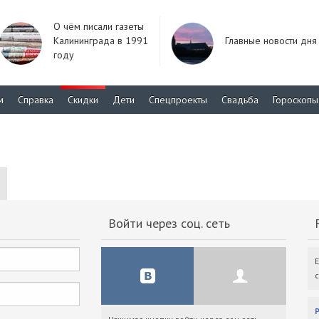
О чём писали газеты
Калининграда в 1991
Главные новости дня
году
м
Справка
Скидки
Дети
Спецпроекты
Свадьба
Гороскопы
Войти через соц. сеть
F