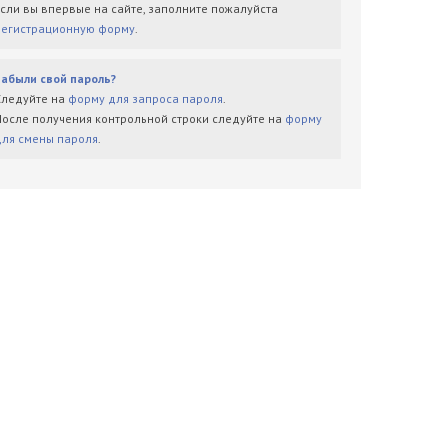
Если вы впервые на сайте, заполните пожалуйста
регистрационную форму
.
Забыли свой пароль?
Следуйте на
форму для запроса пароля
.
После получения контрольной строки следуйте на
форму
для смены пароля
.