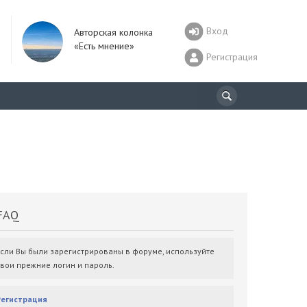
Вход
Авторская колонка
«Есть мнение»
Регистрация
AQ
Если Вы были зарегистрированы в форуме, используйте
свои прежние логин и пароль.
Регистрация