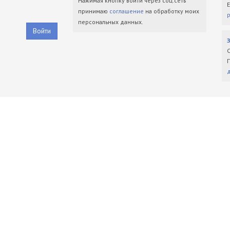
Нажимая кнопку войти через соц.сеть
принимаю
соглашение
на обработку моих
персональных данных.
Войти