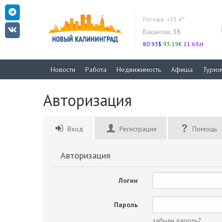
Погода:
+25.4°
Вакансии:
38
80.93$
93.19€
21.69zł
Новости
Работа
Недвижимость
Афиша
Туриз
Авторизация
Вход
Регистрация
Помощь
Авторизация
Логин
Пароль
забыли пароль?