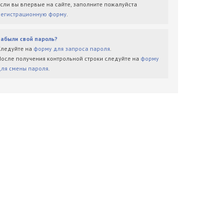
Если вы впервые на сайте, заполните пожалуйста
регистрационную форму
.
Забыли свой пароль?
Следуйте на
форму для запроса пароля
.
После получения контрольной строки следуйте на
форму
для смены пароля
.