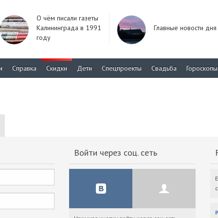
О чём писали газеты
Калининграда в 1991
Главные новости дня
году
м
Справка
Скидки
Дети
Спецпроекты
Свадьба
Гороскопы
Войти через соц. сеть
F