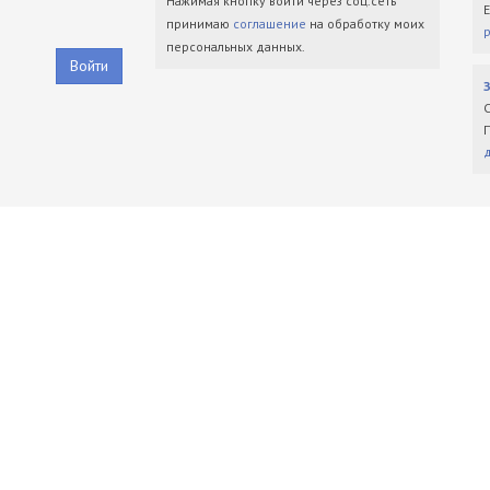
Нажимая кнопку войти через соц.сеть
принимаю
соглашение
на обработку моих
персональных данных.
Войти