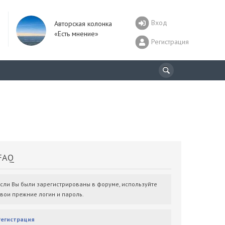
Вход
Авторская колонка
«Есть мнение»
Регистрация
AQ
Если Вы были зарегистрированы в форуме, используйте
свои прежние логин и пароль.
Регистрация