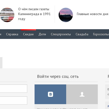
О чём писали газеты
Калининграда в 1991
Главные новости дня
году
м
Справка
Скидки
Дети
Спецпроекты
Свадьба
Гороскопы
Войти через соц. сеть
F