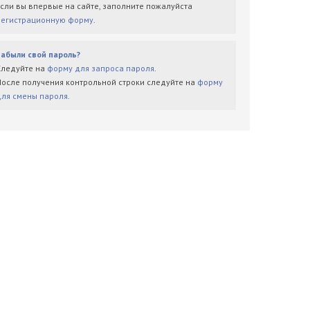
Если вы впервые на сайте, заполните пожалуйста
регистрационную форму
.
Забыли свой пароль?
Следуйте на
форму для запроса пароля
.
После получения контрольной строки следуйте на
форму
для смены пароля
.