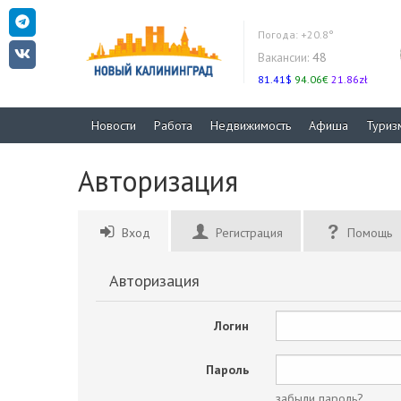
Погода:
+20.8°
Вакансии:
48
81.41$
94.06€
21.86zł
Новости
Работа
Недвижимость
Афиша
Туриз
Авторизация
Вход
Регистрация
Помощь
Авторизация
Логин
Пароль
забыли пароль?