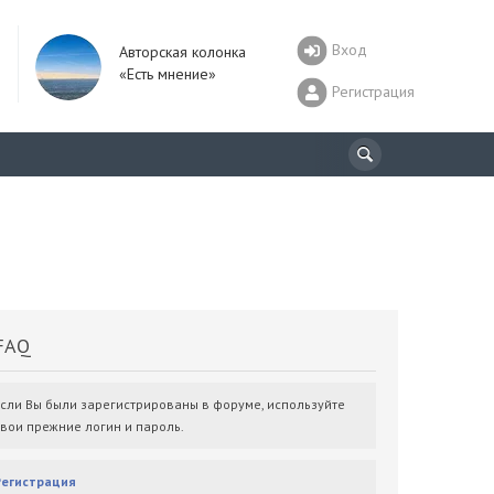
Вход
Авторская колонка
«Есть мнение»
Регистрация
AQ
Если Вы были зарегистрированы в форуме, используйте
свои прежние логин и пароль.
Регистрация