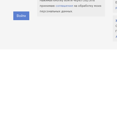
Нажимая кнопку войти через соц.сеть
принимаю
соглашение
на обработку моих
персональных данных.
Войти