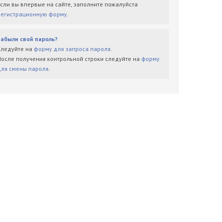
Если вы впервые на сайте, заполните пожалуйста
регистрационную форму
.
Забыли свой пароль?
Следуйте на
форму для запроса пароля
.
После получения контрольной строки следуйте на
форму
для смены пароля
.