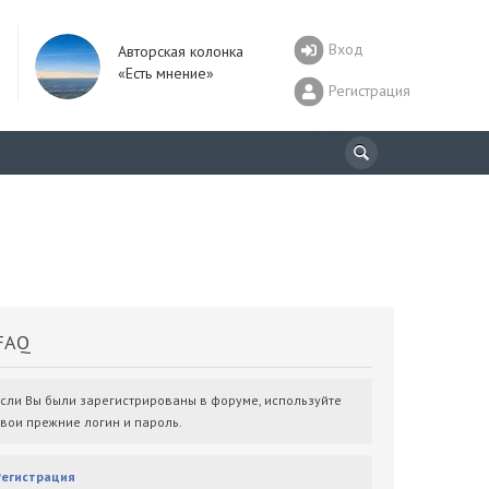
Вход
Авторская колонка
«Есть мнение»
Регистрация
AQ
Если Вы были зарегистрированы в форуме, используйте
свои прежние логин и пароль.
Регистрация