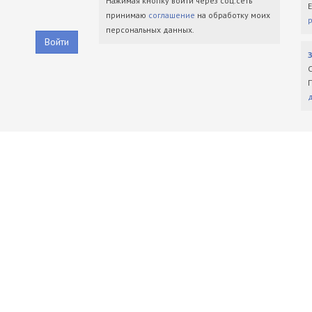
Нажимая кнопку войти через соц.сеть
принимаю
соглашение
на обработку моих
персональных данных.
Войти