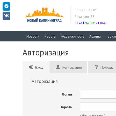
Погода:
+19.8°
Вакансии:
28
81.41$
94.06€
21.86zł
Новости
Работа
Недвижимость
Афиша
Туриз
Авторизация
Вход
Регистрация
Помощь
Авторизация
Логин
Пароль
забыли пароль?