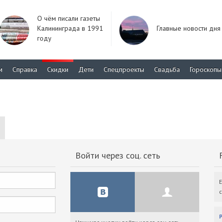
О чём писали газеты
Калининграда в 1991
Главные новости дня
году
м
Справка
Скидки
Дети
Спецпроекты
Свадьба
Гороскопы
Войти через соц. сеть
F