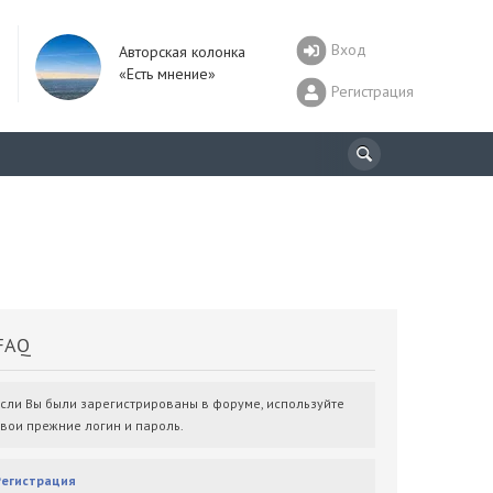
Вход
Авторская колонка
«Есть мнение»
Регистрация
AQ
Если Вы были зарегистрированы в форуме, используйте
свои прежние логин и пароль.
Регистрация