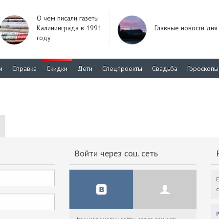
О чём писали газеты
Калининграда в 1991
Главные новости дня
году
м
Справка
Скидки
Дети
Спецпроекты
Свадьба
Гороскопы
Войти через соц. сеть
F