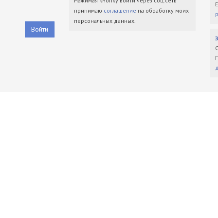
Нажимая кнопку войти через соц.сеть
принимаю
соглашение
на обработку моих
персональных данных.
Войти