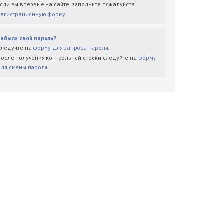
Если вы впервые на сайте, заполните пожалуйста
регистрационную форму
.
Забыли свой пароль?
Следуйте на
форму для запроса пароля
.
После получения контрольной строки следуйте на
форму
для смены пароля
.