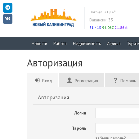
Погода:
+19.4°
Вакансии:
33
81.41$
94.06€
21.86zł
Новости
Работа
Недвижимость
Афиша
Туриз
Авторизация
Вход
Регистрация
Помощь
Авторизация
Логин
Пароль
забыли пароль?