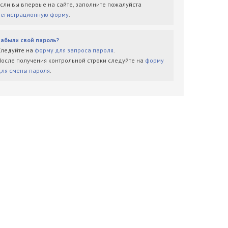
Если вы впервые на сайте, заполните пожалуйста
регистрационную форму
.
Забыли свой пароль?
Следуйте на
форму для запроса пароля
.
После получения контрольной строки следуйте на
форму
для смены пароля
.