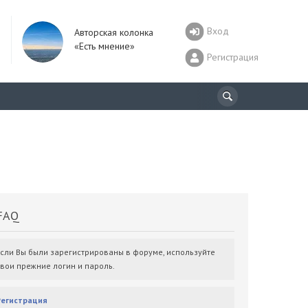
Вход
Авторская колонка
«Есть мнение»
Регистрация
AQ
Если Вы были зарегистрированы в форуме, используйте
свои прежние логин и пароль.
Регистрация