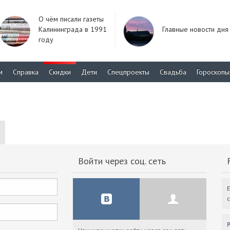
О чём писали газеты
Калининграда в 1991
Главные новости дня
году
м
Справка
Скидки
Дети
Спецпроекты
Свадьба
Гороскопы
Войти через соц. сеть
F