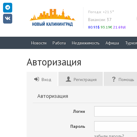
Погода:
+21.5°
Вакансии:
37
80.93$
93.19€
21.69zł
Новости
Работа
Недвижимость
Афиша
Туриз
Авторизация
Вход
Регистрация
Помощь
Авторизация
Логин
Пароль
забыли пароль?