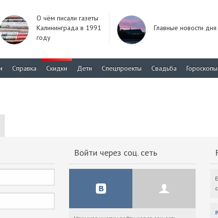
О чём писали газеты
Калининграда в 1991
Главные новости дня
году
м
Справка
Скидки
Дети
Спецпроекты
Свадьба
Гороскопы
Войти через соц. сеть
F