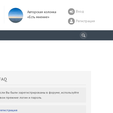
Вход
Авторская колонка
«Есть мнение»
Регистрация
AQ
Если Вы были зарегистрированы в форуме, используйте
свои прежние логин и пароль.
Регистрация