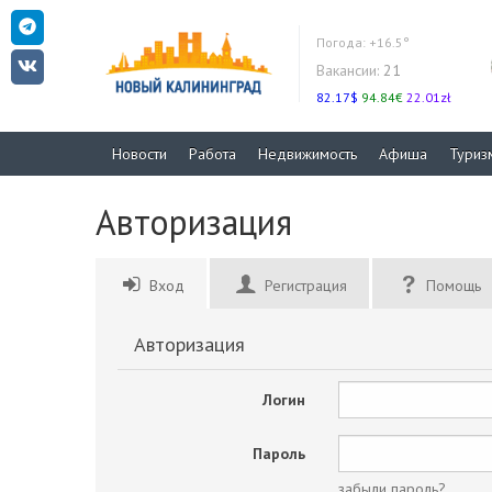
Погода:
+16.5°
Вакансии:
21
82.17$
94.84€
22.01zł
Новости
Работа
Недвижимость
Афиша
Туриз
Авторизация
Вход
Регистрация
Помощь
Авторизация
Логин
Пароль
забыли пароль?