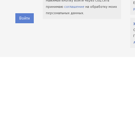
Нажимая кнопку войти через соц.сеть
принимаю
соглашение
на обработку моих
персональных данных.
Войти