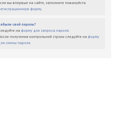
Если вы впервые на сайте, заполните пожалуйста
регистрационную форму
.
Забыли свой пароль?
Следуйте на
форму для запроса пароля
.
После получения контрольной строки следуйте на
форму
для смены пароля
.