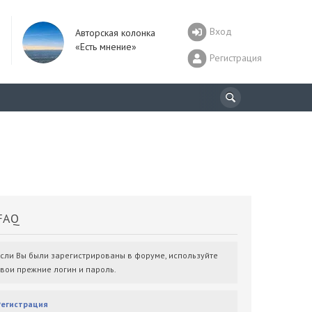
Вход
Авторская колонка
«Есть мнение»
Регистрация
AQ
Если Вы были зарегистрированы в форуме, используйте
свои прежние логин и пароль.
Регистрация