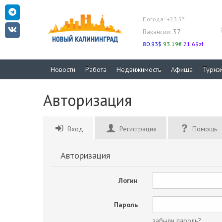
Погода:
+23.5°
Вакансии:
37
80.93$
93.19€
21.69zł
Новости
Работа
Недвижимость
Афиша
Туриз
Авторизация
Вход
Регистрация
Помощь
Авторизация
Логин
Пароль
забыли пароль?