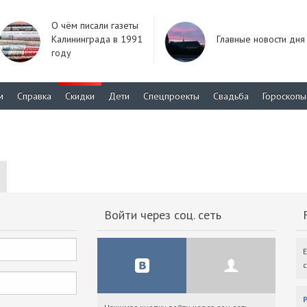
О чём писали газеты
Калининграда в 1991
Главные новости дня
году
м
Справка
Скидки
Дети
Спецпроекты
Свадьба
Гороскопы
Войти через соц. сеть
F