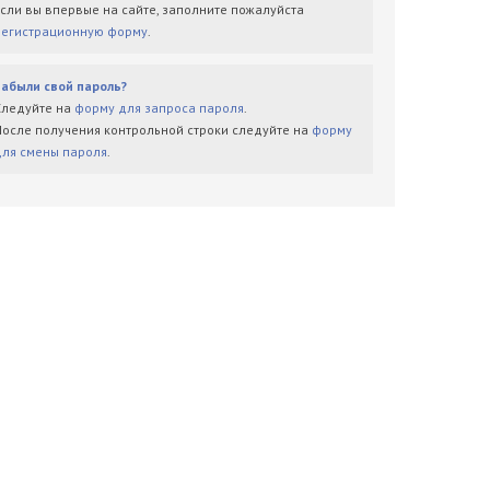
Если вы впервые на сайте, заполните пожалуйста
регистрационную форму
.
Забыли свой пароль?
Следуйте на
форму для запроса пароля
.
После получения контрольной строки следуйте на
форму
для смены пароля
.