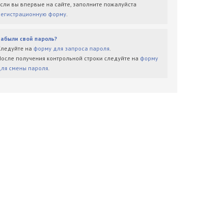
Если вы впервые на сайте, заполните пожалуйста
регистрационную форму
.
Забыли свой пароль?
Следуйте на
форму для запроса пароля
.
После получения контрольной строки следуйте на
форму
для смены пароля
.