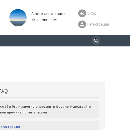
Вход
Авторская колонка
«Есть мнение»
Регистрация
AQ
Если Вы были зарегистрированы в форуме, используйте
свои прежние логин и пароль.
Регистрация