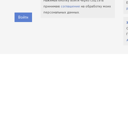
Нажимая кнопку войти через соц.сеть
принимаю
соглашение
на обработку моих
персональных данных.
Войти