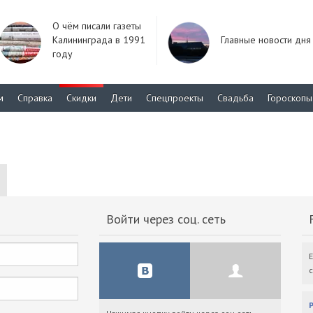
О чём писали газеты
Калининграда в 1991
Главные новости дня
году
м
Справка
Скидки
Дети
Спецпроекты
Свадьба
Гороскопы
Войти через соц. сеть
F