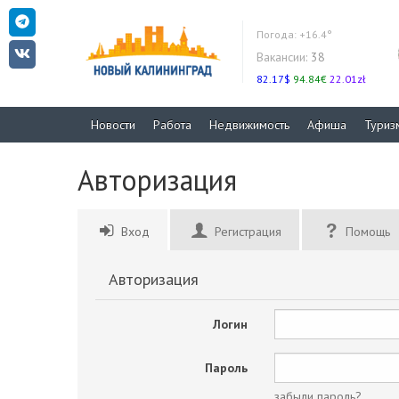
Погода:
+16.4°
Вакансии:
38
82.17$
94.84€
22.01zł
Новости
Работа
Недвижимость
Афиша
Туриз
Авторизация
Вход
Регистрация
Помощь
Авторизация
Логин
Пароль
забыли пароль?