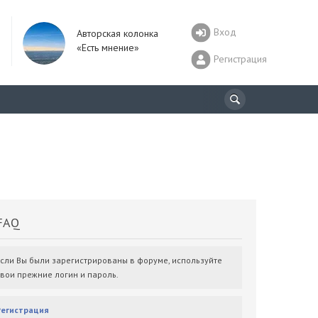
Вход
Авторская колонка
«Есть мнение»
Регистрация
AQ
Если Вы были зарегистрированы в форуме, используйте
свои прежние логин и пароль.
Регистрация