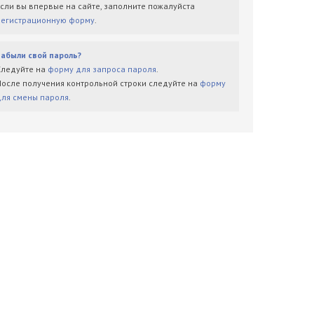
Если вы впервые на сайте, заполните пожалуйста
регистрационную форму
.
Забыли свой пароль?
Следуйте на
форму для запроса пароля
.
После получения контрольной строки следуйте на
форму
для смены пароля
.