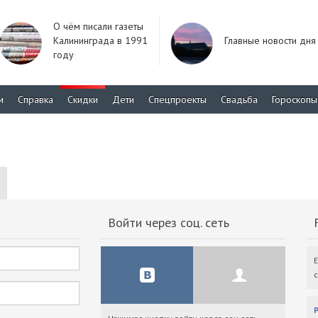
О чём писали газеты
Калининграда в 1991
Главные новости дня
году
м
Справка
Скидки
Дети
Спецпроекты
Свадьба
Гороскопы
Войти через соц. сеть
F