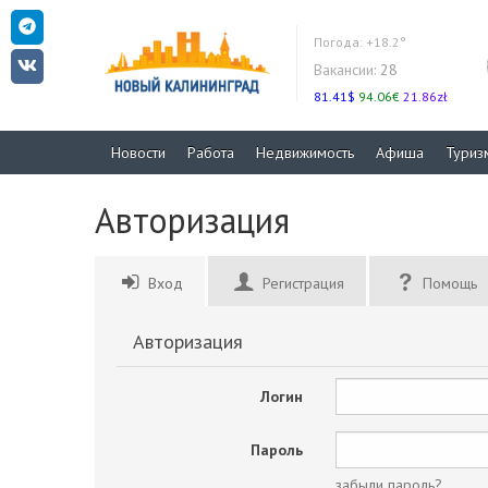
Погода:
+18.2°
Вакансии:
28
81.41$
94.06€
21.86zł
Новости
Работа
Недвижимость
Афиша
Туриз
Авторизация
Вход
Регистрация
Помощь
Авторизация
Логин
Пароль
забыли пароль?