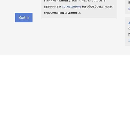
Нажимая кнопку войти через соц.сеть
принимаю
соглашение
на обработку моих
персональных данных.
Войти