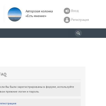
Вход
Авторская колонка
«Есть мнение»
Регистрация
AQ
Если Вы были зарегистрированы в форуме, используйте
свои прежние логин и пароль.
Регистрация