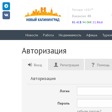
Погода:
+20.7°
Вакансии:
48
81.41$
94.06€
21.86zł
Новости
Работа
Недвижимость
Афиша
Туриз
Авторизация
Вход
Регистрация
Помощь
Авторизация
Логин
Пароль
забыли пароль?