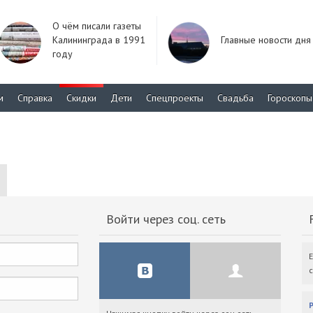
О чём писали газеты
Калининграда в 1991
Главные новости дня
году
м
Справка
Скидки
Дети
Спецпроекты
Свадьба
Гороскопы
Войти через соц. сеть
F