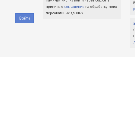
Нажимая кнопку войти через соц.сеть
принимаю
соглашение
на обработку моих
персональных данных.
Войти