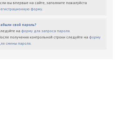
Если вы впервые на сайте, заполните пожалуйста
регистрационную форму
.
Забыли свой пароль?
Следуйте на
форму для запроса пароля
.
После получения контрольной строки следуйте на
форму
для смены пароля
.