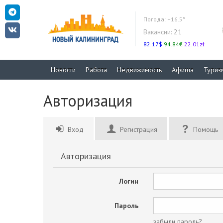
Погода:
+16.5°
Вакансии:
21
82.17$
94.84€
22.01zł
Новости
Работа
Недвижимость
Афиша
Туриз
Авторизация
Вход
Регистрация
Помощь
Авторизация
Логин
Пароль
забыли пароль?