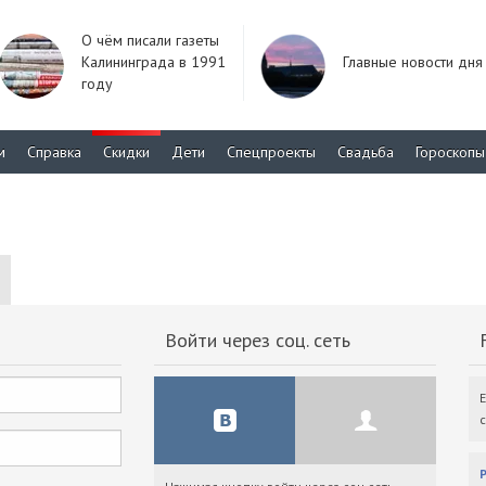
О чём писали газеты
Калининграда в 1991
Главные новости дня
году
м
Справка
Скидки
Дети
Спецпроекты
Свадьба
Гороскопы
Войти через соц. сеть
F