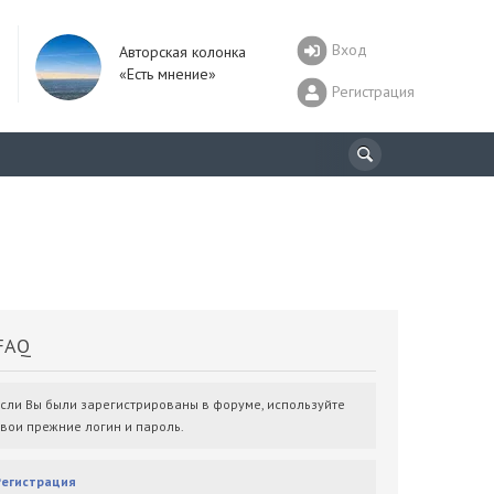
Вход
Авторская колонка
«Есть мнение»
Регистрация
AQ
Если Вы были зарегистрированы в форуме, используйте
свои прежние логин и пароль.
Регистрация