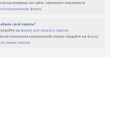
Если вы впервые на сайте, заполните пожалуйста
регистрационную форму
.
Забыли свой пароль?
Следуйте на
форму для запроса пароля
.
После получения контрольной строки следуйте на
форму
для смены пароля
.