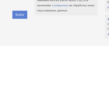
Нажимая кнопку войти через соц.сеть
принимаю
соглашение
на обработку моих
персональных данных.
Войти