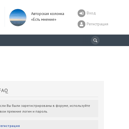
Вход
Авторская колонка
«Есть мнение»
Регистрация
AQ
Если Вы были зарегистрированы в форуме, используйте
свои прежние логин и пароль.
Регистрация