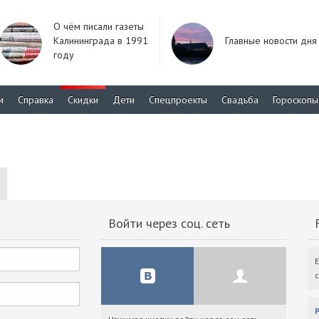
О чём писали газеты
Калининграда в 1991
Главные новости дня
году
м
Справка
Скидки
Дети
Спецпроекты
Свадьба
Гороскопы
Войти через соц. сеть
F