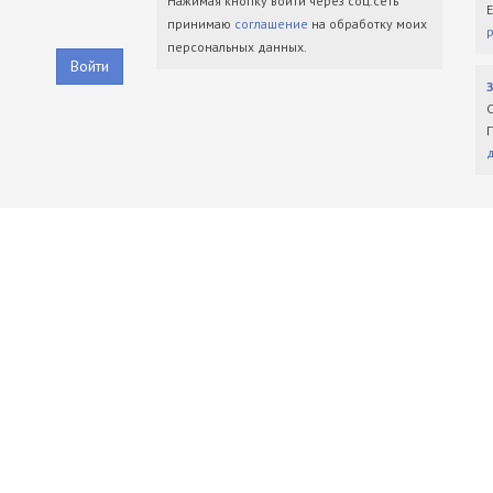
Нажимая кнопку войти через соц.сеть
принимаю
соглашение
на обработку моих
персональных данных.
Войти