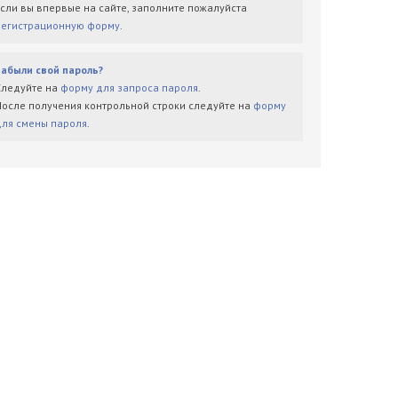
Если вы впервые на сайте, заполните пожалуйста
регистрационную форму
.
Забыли свой пароль?
Следуйте на
форму для запроса пароля
.
После получения контрольной строки следуйте на
форму
для смены пароля
.