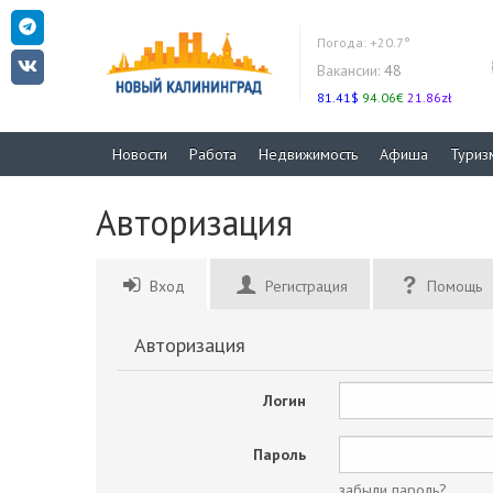
Погода:
+20.7°
Вакансии:
48
81.41$
94.06€
21.86zł
Новости
Работа
Недвижимость
Афиша
Туриз
Авторизация
Вход
Регистрация
Помощь
Авторизация
Логин
Пароль
забыли пароль?