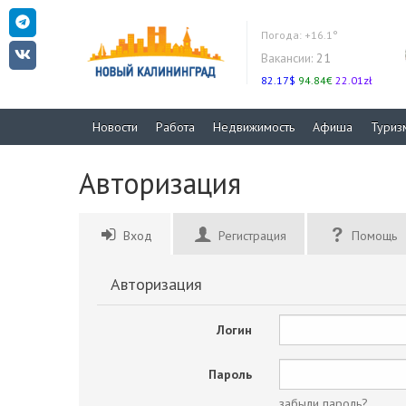
Погода:
+16.1°
Вакансии:
21
82.17$
94.84€
22.01zł
Новости
Работа
Недвижимость
Афиша
Туриз
Авторизация
Вход
Регистрация
Помощь
Авторизация
Логин
Пароль
забыли пароль?