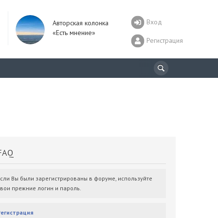
Вход
Авторская колонка
«Есть мнение»
Регистрация
AQ
Если Вы были зарегистрированы в форуме, используйте
свои прежние логин и пароль.
Регистрация