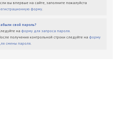
Если вы впервые на сайте, заполните пожалуйста
регистрационную форму
.
Забыли свой пароль?
Следуйте на
форму для запроса пароля
.
После получения контрольной строки следуйте на
форму
для смены пароля
.