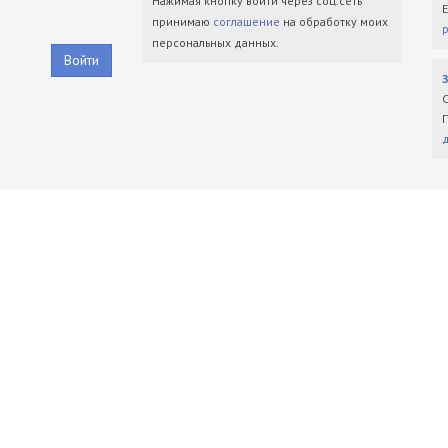
Нажимая кнопку войти через соц.сеть
принимаю
соглашение
на обработку моих
персональных данных.
Войти