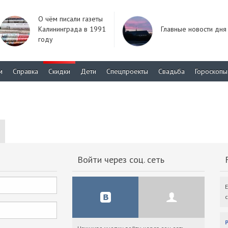
О чём писали газеты
Калининграда в 1991
Главные новости дня
году
м
Справка
Скидки
Дети
Спецпроекты
Свадьба
Гороскопы
Войти через соц. сеть
F