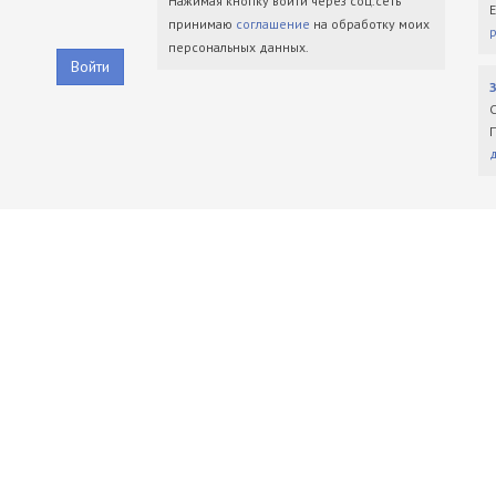
Нажимая кнопку войти через соц.сеть
принимаю
соглашение
на обработку моих
персональных данных.
Войти