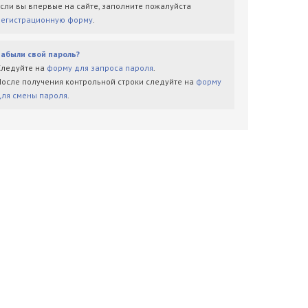
Если вы впервые на сайте, заполните пожалуйста
регистрационную форму
.
Забыли свой пароль?
Следуйте на
форму для запроса пароля
.
После получения контрольной строки следуйте на
форму
для смены пароля
.