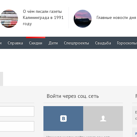
О чём писали газеты
Калининграда в 1991
Главные новости дня
году
м
Справка
Скидки
Дети
Спецпроекты
Свадьба
Гороскопы
Войти через соц. сеть
F