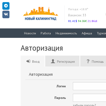
Погода:
+18.8°
Вакансии:
33
81.41$
94.06€
21.86zł
Новости
Работа
Недвижимость
Афиша
Туриз
Авторизация
Вход
Регистрация
Помощь
Авторизация
Логин
Пароль
забыли пароль?