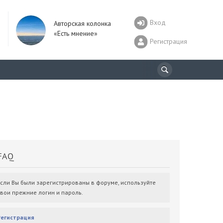
Вход
Авторская колонка
«Есть мнение»
Регистрация
AQ
Если Вы были зарегистрированы в форуме, используйте
свои прежние логин и пароль.
Регистрация