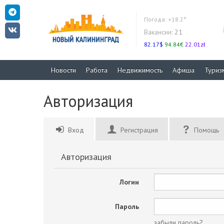
Погода:
+18.2°
Вакансии:
21
82.17$
94.84€
22.01zł
Новости
Работа
Недвижимость
Афиша
Туриз
Авторизация
Вход
Регистрация
Помощь
Авторизация
Логин
Пароль
забыли пароль?