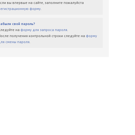
Если вы впервые на сайте, заполните пожалуйста
регистрационную форму
.
Забыли свой пароль?
Следуйте на
форму для запроса пароля
.
После получения контрольной строки следуйте на
форму
для смены пароля
.