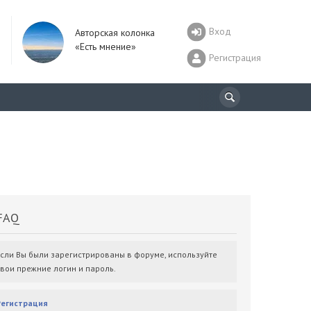
Вход
Авторская колонка
«Есть мнение»
Регистрация
AQ
Если Вы были зарегистрированы в форуме, используйте
свои прежние логин и пароль.
Регистрация