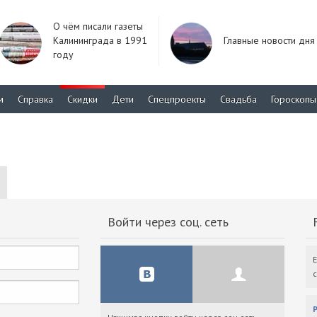
О чём писали газеты
Калининграда в 1991
Главные новости дня
году
м
Справка
Скидки
Дети
Спецпроекты
Свадьба
Гороскопы
Войти через соц. сеть
F