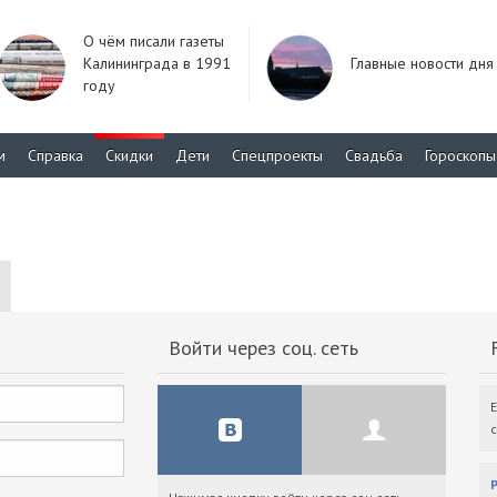
О чём писали газеты
Калининграда в 1991
Главные новости дня
году
м
Справка
Скидки
Дети
Спецпроекты
Свадьба
Гороскопы
Войти через соц. сеть
F