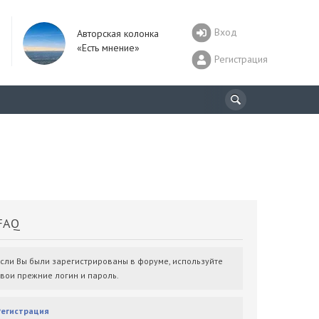
Вход
Авторская колонка
«Есть мнение»
Регистрация
AQ
Если Вы были зарегистрированы в форуме, используйте
свои прежние логин и пароль.
Регистрация