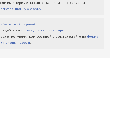
Если вы впервые на сайте, заполните пожалуйста
регистрационную форму
.
Забыли свой пароль?
Следуйте на
форму для запроса пароля
.
После получения контрольной строки следуйте на
форму
для смены пароля
.