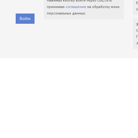
Нажимая кнопку войти через соц.сеть
принимаю
соглашение
на обработку моих
персональных данных.
Войти