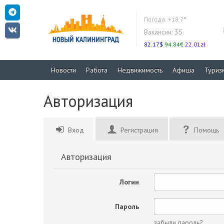
Погода:
+18.7°
Вакансии:
35
82.17$
94.84€
22.01zł
Новости
Работа
Недвижимость
Афиша
Туриз
Авторизация
Вход
Регистрация
Помощь
Авторизация
Логин
Пароль
забыли пароль?